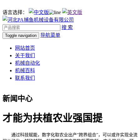
语言选择：
搜 索
导航菜单
Toggle navigation
网站首页
关于我们
机械自动化
机械百科
联系我们
新闻中心
才能为扶植农业强国提
通过科技赋能，数字化取农业出产“跨界组合”，可以或许实现全流