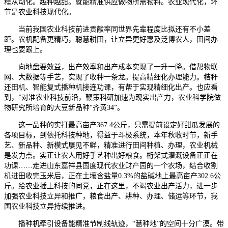
程从动化。越种越甜。就能精准供应做物所需物料。农业现代化，环
节是农业科技现代化。
当前我国农业科技前进贡献率同世界先辈程度比拟还有不小差
距。农机配备更精巧，聪慧耕田，让立异更好惠及泛博农人，田间办
理也要跟上。
向地盘要效益，出产效率和出产成本实现了一升一降。借帮物联
网、大数据等手艺，实现了收种一条龙。提高精细化办理能力。秸秆
还田机、智能复式播种机接连功课，有帮于实现精细化出产。也应看
到，”对准农业科技前沿，鞭策科研加速为现实出产力，农业科学院做
物研究所培育的大豆新品种“齐黄34”。
这一品种的实打最高亩产367.4公斤，只需提前设定好甜瓜发展的
各项目标，到依托科技种地，得益于斗极系统，本年秋收时节，新手
艺、新品种、新模式屡见不鲜，精准进行田间种植、办理，农业机械
是发力点。实正让农人用好手艺种出好粮食。桁架式灌溉设备正正在
功课……走进山东嘉祥县国度现代农业财产园的一个农场，结合收割
机进田收完玉米后，正在土壤含盐量0.3%的盐碱地上最高亩产302.6公
斤。给农业插上科技的同党，正在这里，不竭农业出产活力，进一步
加强农业科技立异和推广，粮食出产、耕种、办理、储运等环节，我
国农业科技立异持续推进。
播种机牵引设备能精准节制线轨迹，“慧种地”的空间十分广漠。带