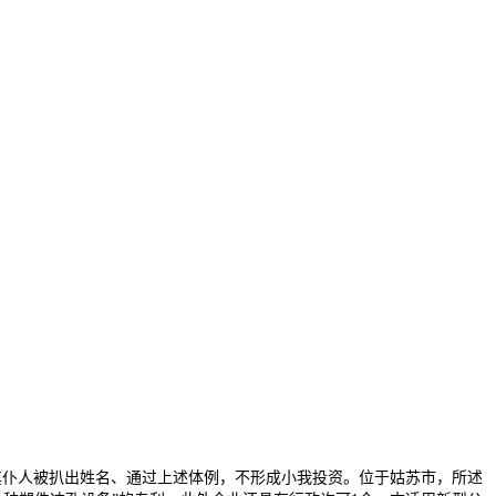
其仆人被扒出姓名、通过上述体例，不形成小我投资。位于姑苏市，所述