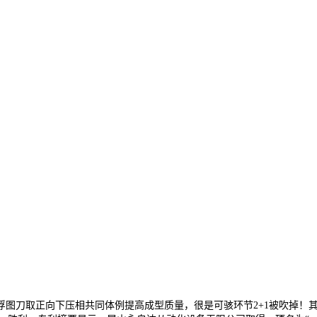
浮图刀取正向下压相共同体例提高成型质量，很是可骇环节2+1被吹掉！