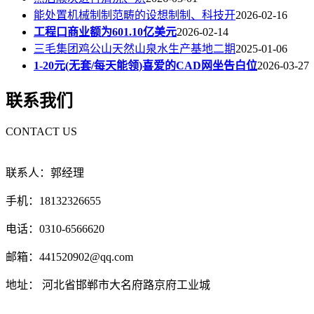
能处置机械制制范畴的设想制制、科技开
2026-02-16
工程口商业额为601.10亿美元
2026-02-14
三毛集团鸡公山天然山泉水生产基地二期
2025-01-06
1-20元(无套/每天能领)喜爱的CAD网坐告白位
2026-03-27
联系我们
CONTACT US
联系人：郭经理
手机：18132326655
电话：0310-6566620
邮箱：441520902@qq.com
地址： 河北省邯郸市大名府路京府工业城