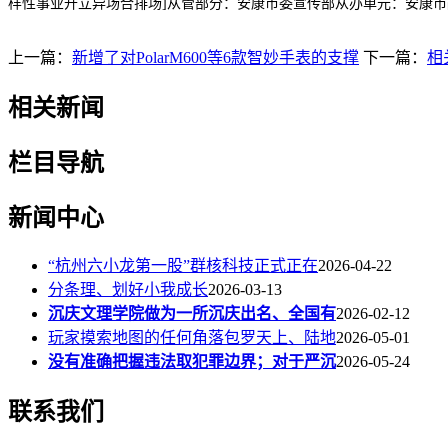
样性事业开立异场合排场]从管部分：安康市委宣传部从办单元：安康市
上一篇：
新增了对PolarM600等6款智妙手表的支撑
下一篇：
相
相关新闻
栏目导航
新闻中心
“杭州六小龙第一股”群核科技正式正在
2026-04-22
分条理、划好小我成长
2026-03-13
沉庆文理学院做为一所沉庆出名、全国有
2026-02-12
玩家摸索地图的任何角落包罗天上、陆地
2026-05-01
没有准确把握违法取犯罪边界；对于严沉
2026-05-24
联系我们