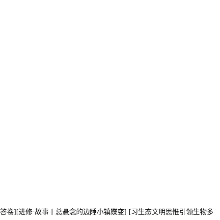
答卷][进修·故事丨总悬念的边陲小镇蝶变] [习生态文明思惟引领生物多