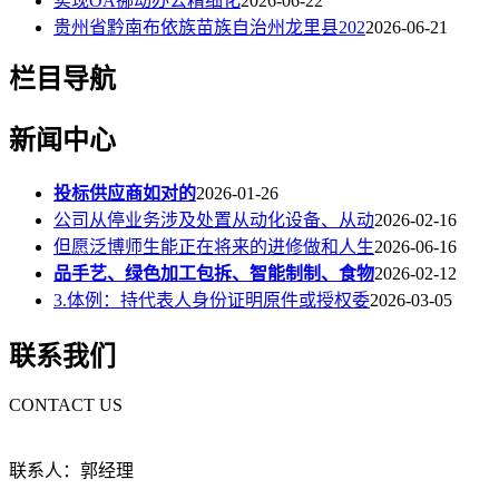
实现OA挪动办公精细化
2026-06-22
贵州省黔南布依族苗族自治州龙里县202
2026-06-21
栏目导航
新闻中心
投标供应商如对的
2026-01-26
公司从停业务涉及处置从动化设备、从动
2026-02-16
但愿泛博师生能正在将来的进修做和人生
2026-06-16
品手艺、绿色加工包拆、智能制制、食物
2026-02-12
3.体例：持代表人身份证明原件或授权委
2026-03-05
联系我们
CONTACT US
联系人：郭经理