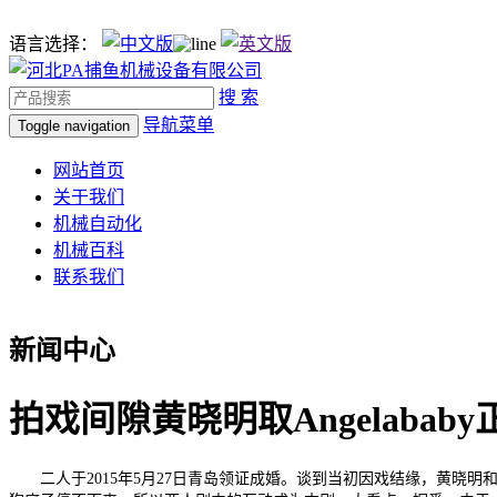
语言选择：
搜 索
导航菜单
Toggle navigation
网站首页
关于我们
机械自动化
机械百科
联系我们
新闻中心
拍戏间隙黄晓明取Angelabab
二人于2015年5月27日青岛领证成婚。谈到当初因戏结缘，黄晓明