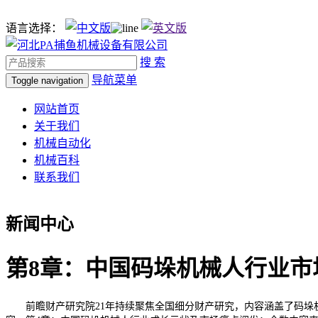
语言选择：
搜 索
导航菜单
Toggle navigation
网站首页
关于我们
机械自动化
机械百科
联系我们
新闻中心
第8章：中国码垛机械人行业市
前瞻财产研究院21年持续聚焦全国细分财产研究，内容涵盖了码垛机