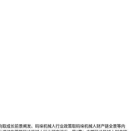
向取成长前景阐发、码垛机械人行业政策取码垛机械人财产链全景等内