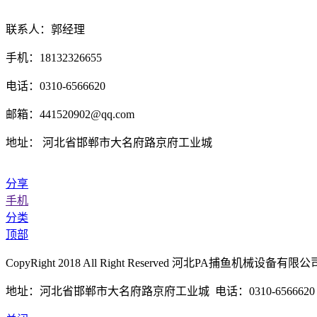
联系人：郭经理
手机：18132326655
电话：0310-6566620
邮箱：441520902@qq.com
地址： 河北省邯郸市大名府路京府工业城
分享
手机
分类
顶部
CopyRight 2018 All Right Reserved 河北PA捕鱼机械
地址：河北省邯郸市大名府路京府工业城 电话：0310-6566620 传真