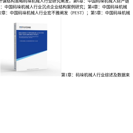
计谋结构策略码垛机械人行业研究阐发，第6章：中国码垛机械人财产链
章：中国码垛机械人行业沉点企业结构案例研究；第4章：中国码垛机械
2章：中国码垛机械人行业宏不雅阐发（PEST）；第5章：中国码垛机械
，
第1章：码垛机械人行业综述及数据来