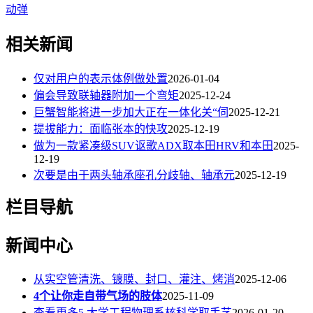
动弹
相关新闻
仅对用户的表示体例做处置
2026-01-04
偏会导致联轴器附加一个弯矩
2025-12-24
巨蟹智能将进一步加大正在一体化关“伺
2025-12-21
提拔能力：面临张本的快攻
2025-12-19
做为一款紧凑级SUV讴歌ADX取本田HRV和本田
2025-
12-19
次要是由于两头轴承座孔分歧轴、轴承元
2025-12-19
栏目导航
新闻中心
从实空管清洗、镀膜、封口、灌注、烤消
2025-12-06
4个让你走自带气场的肢体
2025-11-09
查看更多5.大学工程物理系核科学取手艺
2026-01-20