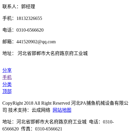
联系人：郭经理
手机：18132326655
电话：0310-6566620
邮箱：441520902@qq.com
地址： 河北省邯郸市大名府路京府工业城
分享
手机
分类
顶部
CopyRight 2018 All Right Reserved 河北PA捕鱼机械设备有限公
司 技术支持：云成网络
网站地图
地址：河北省邯郸市大名府路京府工业城 电话：0310-
6566620 传真：0310-6566621