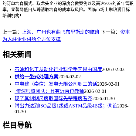
的订单培育模式、取龙头企业的深度合做案例以及高达90%的首年留职
率，显著降低自从聘请取培育的成本取风险。面临市场上琳琅满目标
培训机构！
上一篇：
上海、广州也有曲飞布里斯班的航班
下一篇：
资本
为入驻企业供给全方位支撑
相关新闻
石油和化工从动化行业科学手艺是由国度
2026-02-03
供给一坐式处理方案
2026-02-02
中电建（崇信）发电无限公司职工的话
2026-02-01
-资深师资团队：具有近百位教师
2026-02-01
现了其制制尺度取国际先辈程度看齐
2026-01-30
附出力达到ISO品级1级或ASTM品级4B级；⑤设
2026-
01-30
栏目导航