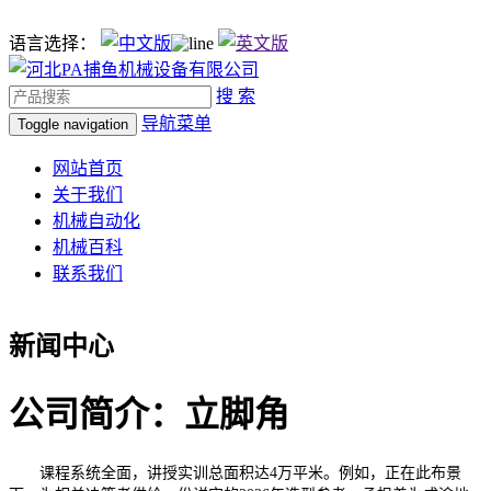
语言选择：
搜 索
导航菜单
Toggle navigation
网站首页
关于我们
机械自动化
机械百科
联系我们
新闻中心
公司简介：立脚角
课程系统全面，讲授实训总面积达4万平米。例如，正在此布景