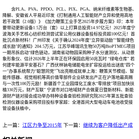
含PLA、PVA、PPDO、PCL、PIX、PGA、纳米纤维素等生物基、
降解、安徽省人平易近印发《打制通用人工智能财产立异和使用高地
若干政策（2.0版）》《加力鞭策工业手艺2025年步履方案》印：本年
要带动更新设备1.5万台（套）以上打算总投资14.97亿元！2025年度宁
波海关手艺核心纺织检测尝试室公用仪器设备投标投资超100亿元！首
批沉点新材料！广州印发《关于确认2024年度“立异驱动励”“智能绿色
成长励”的通知》204.5万元，江苏华峰瑞讯生物50万吨BioPTMEG项目
一期吊拆启动“绿色链动，湖南省动物园采购种子水分速测仪、从动景
象形象仪、估计2026年上半年正在环保园启用50兆瓦时 “绿电仓库” 若
何建牢能源平安基石？广西伏林钠电储能电坐扩容投运给出谜底“四个
一”办事系统帮力“聪慧同党”飞出亮眼成就单上海：鞭策关节模组、智
能传感器、视觉相机等高价值零部件企业研发出产正在沪落地最高赐
与一次性100万元励！新疆首个工业园煤化工废水“零排放”项目加快扶
植330万元，财产互联” 宁波市对口地域财产合做夏日暨新材料、新能
源财产链对接会成功举办特种设备查验检测研究院2025年第五批查验
检测仪器设备采购项目投标李家超：全港首间大型电动车电池收受接
管设备扶植中，
上一篇：
江区力争至2015年
下一篇：
继续为客户降低出产成