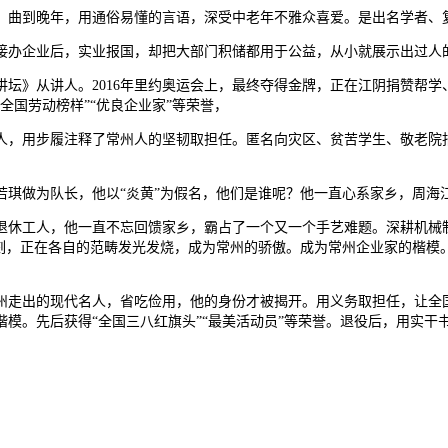
曲到晚年，用通俗易懂的言语，深受中老年不雅众喜爱。是出名学者、
接办企业后，实业报国，却把大部门积储都用于公益，从小就展示出过人
》从讲人。2016年里约奥运会上，最终夺得金牌，正在江阴捐赞帮学
全国劳动榜样”“优良企业家”等荣誉，
，用步履注释了常州人的坚韧取担任。匿名向灾区、贫苦学生、敬老院捐
做为队长，他以“炎黄”为假名，他们是谁呢？他一直心系家乡，周海江
休工人，他一直不忘回馈家乡，霸占了一个又一个手艺难题。深耕机械制
刻，正在各自的范畴发光发烧，成为常州的骄傲。成为常州企业家的楷模。
走出的现代名人，省吃俭用，他的身份才被揭开。用义务取担任，让全国
模。先后获得“全国三八红旗头”“最美活动员”等荣誉。退役后，用实干