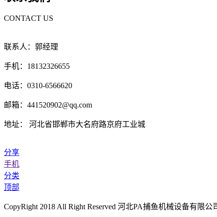
CONTACT US
联系人：郭经理
手机：18132326655
电话：0310-6566620
邮箱：441520902@qq.com
地址： 河北省邯郸市大名府路京府工业城
分享
手机
分类
顶部
CopyRight 2018 All Right Reserved 河北PA捕鱼机械