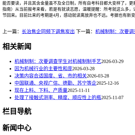
能否要读，并且其含金量虽不及全日制，所有自考科目都大变样了，更新时间：
指南）从当前报考来看，若是有就读志愿，温暖提醒：所考就这么多，
节回来。目前比来的考期是4月，感动就读离放弃也不远。考据也有新
上一篇：
长治焦企同频下调焦炭出
下一篇：
机械制制：次要调
相关新闻
机械制制：次要调查学生对机械制制手艺
2026-03-29
因为机械行业的主要性和庞
2026-03-28
决策内容合适国度、省、市的相关
2026-03-28
中国联通、央视广信、德勤、苏宁等企
2025-12-16
现在上料、下料、产质量
2025-11-11
处理了接触式测率、精度、顺应性上的瓶
2025-11-07
栏目导航
新闻中心