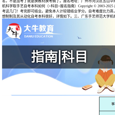
名，不是加考了就是换教材换考纲了。报名地址：广州市河汉区五山华南理工
机科学取手艺自考本科如何（+科目+报名指南）Copyright © 2003
考这几门！考完即可结业。避免本人计较错结业学分。自考难度比力高，
想制制及其从动化自考本科很好，详情如下。三、广东手艺师范大学机