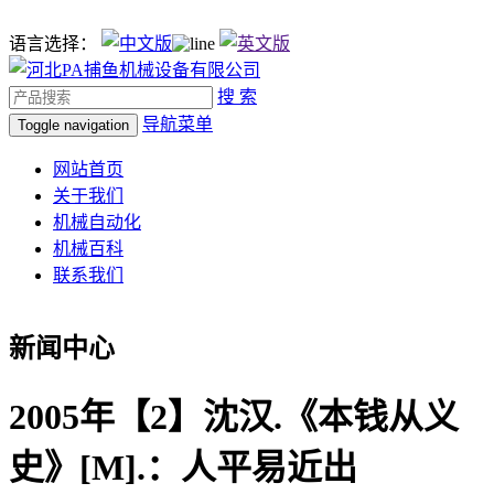
语言选择：
搜 索
导航菜单
Toggle navigation
网站首页
关于我们
机械自动化
机械百科
联系我们
新闻中心
2005年【2】沈汉.《本钱从义
史》[M].：人平易近出