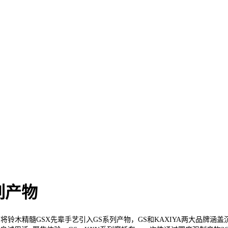
列产物
将铃木精髓GSX先辈手艺引入GS系列产物，GS和KAXIYA两大品牌涵