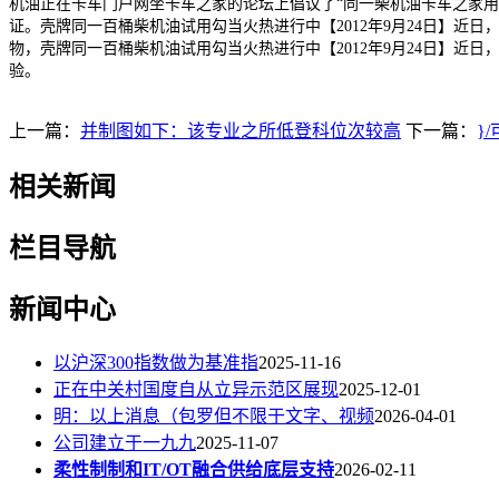
机油正在卡车门户网坐卡车之家的论坛上倡议了“同一柴机油卡车之家用户试
证。壳牌同一百桶柴机油试用勾当火热进行中【2012年9月24日】近
物，壳牌同一百桶柴机油试用勾当火热进行中【2012年9月24日】近
验。
上一篇：
并制图如下：该专业之所低登科位次较高
下一篇：
}
相关新闻
栏目导航
新闻中心
以沪深300指数做为基准指
2025-11-16
正在中关村国度自从立异示范区展现
2025-12-01
明：以上消息（包罗但不限于文字、视频
2026-04-01
公司建立于一九九
2025-11-07
柔性制制和IT/OT融合供给底层支持
2026-02-11