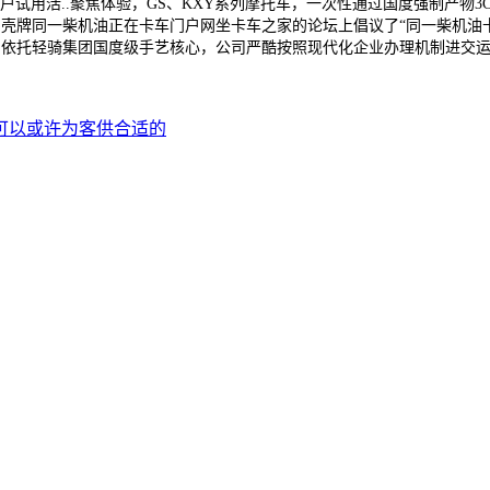
用活..聚焦体验，GS、KXY系列摩托车，一次性通过国度强制产物3C认证
日，壳牌同一柴机油正在卡车门户网坐卡车之家的论坛上倡议了“同一柴机油
日，依托轻骑集团国度级手艺核心，公司严酷按照现代化企业办理机制进交运做
/可以或许为客供合适的