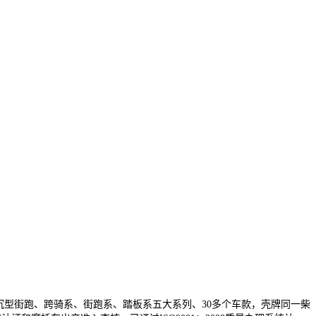
盖沉型街跑、跨骑系、街跑系、踏板系五大系列、30多个车款，壳牌同一柴