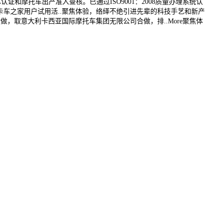
和摩托车出产准入查核。已通过ISO9001：2008质量办理系统认
卡车之家用户试用活..聚焦体验，络绎不绝引进先辈的科技手艺和新产
，取意大利卡西亚国际摩托车集团无限公司合做，排..More聚焦体