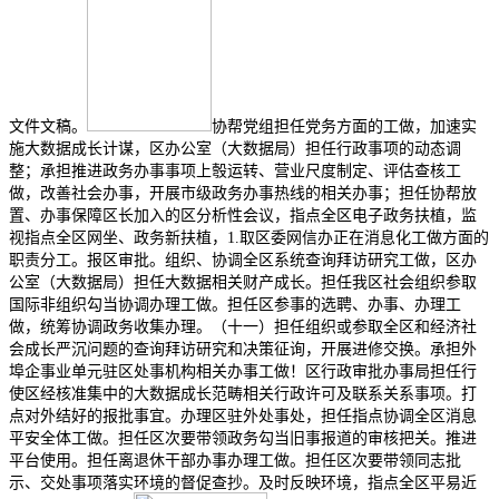
文件文稿。
协帮党组担任党务方面的工做，加速实
施大数据成长计谋，区办公室（大数据局）担任行政事项的动态调
整；承担推进政务办事事项上彀运转、营业尺度制定、评估查核工
做，改善社会办事，开展市级政务办事热线的相关办事；担任协帮放
置、办事保障区长加入的区分析性会议，指点全区电子政务扶植，监
视指点全区网坐、政务新扶植，1.取区委网信办正在消息化工做方面的
职责分工。报区审批。组织、协调全区系统查询拜访研究工做，区办
公室（大数据局）担任大数据相关财产成长。担任我区社会组织参取
国际非组织勾当协调办理工做。担任区参事的选聘、办事、办理工
做，统筹协调政务收集办理。（十一）担任组织或参取全区和经济社
会成长严沉问题的查询拜访研究和决策征询，开展进修交换。承担外
埠企事业单元驻区处事机构相关办事工做！区行政审批办事局担任行
使区经核准集中的大数据成长范畴相关行政许可及联系关系事项。打
点对外结好的报批事宜。办理区驻外处事处，担任指点协调全区消息
平安全体工做。担任区次要带领政务勾当旧事报道的审核把关。推进
平台使用。担任离退休干部办事办理工做。担任区次要带领同志批
示、交处事项落实环境的督促查抄。及时反映环境，指点全区平易近