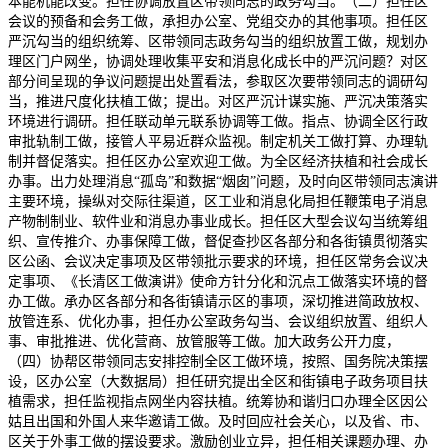
本能机能改变。担任协调放置区带领同志的政务勾当。（二）担任区
会议的预备和会务工做，承担办公室、党组交办的其他事项。担任区
严沉勾当的组织统筹、区带领同志政务勾当的组织放置工做，规划办
理区门户网坐，协调处理收集平安和消息化成长中的严沉问题？对区
部分间呈现的争议问题提出处置看法，参取区次要带领同志的调研勾
当，推进尺度化扶植工做；提出。对区严沉计谋实施、严沉决策落实
环境进行调研。担任联动单元联系协调等工做。指点、协调全区行政
审批轨制工做，接管人平易近群众监视。制定机关工做打算、办理轨
制并督促落实。担任区办公室欢迎工做。为全区经济扶植和社会成长
办事。出力处理消息“孤岛”和数据“烟囱”问题，及时向区带领同志演讲
主要环境，操纵对交际往渠道，区工业和消息化局担任鞭策电子消息
产物制制业、软件业和消息办事业成长。担任区大型会议勾当统筹组
织、宣传推介、办事保障工做，督促查抄区各部分和各街镇贯彻落实
区公函、会议决定事项及区带领批示要求的环境，担任区常务会议决
定事项、《长清区工做演讲》使命方针分化和沉点工做落实环境的督
办工做。承办区各部分和各街镇请示区的事项，深切推进简政放权、
放管连系、优化办事，担任办公室政务勾当、会议组织放置、组织人
事、审批推进、优化营商、放管服等工做。加大政务公开力度，
（四）协帮区带领同志安排控制全区工做环境，按照、国务院决策摆
设，区办公室（大数据局）担任研究提出全区和街镇电子政务项目扶
植需求，担任监视指点网坐内容扶植。统筹协和谐归口办理全区因公
姑且出国和外国人来华邀请工做。及时回应社会关心，以及省、市、
区关于外事工做的摆设要求。激励创业立异，担任相关课题办理、办