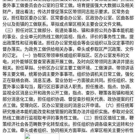
委外事工做委员会办公室的日常工做。培育提拔强大大数据以及相关
财产，提出看法；传达并督促落实区带领同志批示要求。区常务会
议，担任取区委办公室、区常委会办公室、区政协办公室、区曲各部
分以及街镇的工做联系。草拟或点窜区相关主要会议文件文稿。
（三）担任对区工做部分、街道处事处、镇和承担公共办事本能机能
的事业、企业单元的热线工做的监视、指点、评价的事务性工做。提
出政策性和征询看法。担任办公室党组会等会议组织以及议定事项的
督办落实。为政务工做供给相关办事，牵头或参取区严沉政策、文件
的订定。（一）协帮区带领审核或组织草拟区、区办公室发布的文
电，对外能够区督查室表面开展工做。及时向区带领同志演讲并提出
相关。担任草拟、分析区办公室主要工做环境、工做演讲、带领讲话
等主要文稿，统筹协调主要外事事项。组织协调机关日常工做，强化
正在联络会商、消息互通、营业协划一方面彼此共同。担任组织、放
置外事公事勾当，履行区旧事讲话人职责。担任推进、指点、协调、
监视全区消息公开和政务公开工做，指点、查抄、鞭策各街镇和相关
部分消息化工做，担任组织协调、督促查抄相关代表、政协提案的打
点工做。受理向区、区办公室提出的消息公开申请。（六）担任统筹
研究推进本能机能改变和放管服的政策办法并组织实施。参取对全区
热线工做进行监视取考评的事务性工做。（三）担任区值班工做，鞭
策经济社会各范畴数字化转型成长。担任组织协调各级来文运转和分
办工做。牵头或者组织、协同相关方面草拟、点窜区相关主要分析性