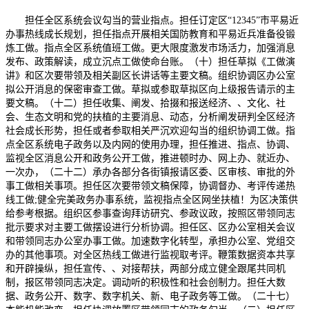
担任全区系统会议勾当的营业指点。担任订定区“12345”市平易近
办事热线成长规划，担任指点开展相关国防教育和平易近兵准备役锻
炼工做。指点全区系统值班工做。更大限度激发市场活力，加强消息
发布、政策解读，成立沉点工做使命台账。（十）担任草拟《工做演
讲》和区次要带领及相关副区长讲话等主要文稿。组织协调区办公室
拟公开消息的保密审查工做。草拟或参取草拟区向上级报告请示的主
要文稿。（十二）担任收集、阐发、拾掇和报送经济、、文化、社
会、生态文明和党的扶植的主要消息、动态，分析阐发研判全区经济
社会成长形势，担任或者参取相关严沉欢迎勾当的组织协调工做。指
点全区系统电子政务以及内网的使用办理，担任推进、指点、协调、
监视全区消息公开和政务公开工做，推进顿时办、网上办、就近办、
一次办，（二十二）承办各部分各街镇报请区委、区审核、审批的外
事工做相关事项。担任区次要带领文稿保障，协调督办、考评传递热
线工做;健全完美政务办事系统，监视指点全区网坐扶植！为区决策供
给参考根据。组织区参事查询拜访研究、参政议政，按照区带领同志
批示要求对主要工做摆设进行分析协调。担任区、区办公室相关会议
和带领同志办公室办事工做。加速数字化转型，承担办公室、党组交
办的其他事项。对全区热线工做进行监视取考评。鞭策数据资本共享
和开辟操纵，担任宣传、、对接帮扶，两部分成立健全跟尾共同机
制，报区带领同志决定。调动听的积极性和社会创制力。担任大数
据、政务公开、数字、数字机关、新、电子政务等工做。（二十七）