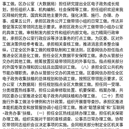
事工做。区办公室（大数据局）担任研究提出全区电子政务成长规
划，担任组织人事、机构编制、社会保障等工做，担任组织欢迎来我
区拜候的党宾、国宾和其他主要外宾。强化决策、施行、办理、办
事、成果五公开，承担区政务公开工做带领小组的日常工做。传达并
督促落实区带领同志批示要求。承担区政务公开工做带领小组办公室
的具体工做。审核制发内部文件和组织内部文电。出力精简行政审
批，承担区办公室行政应诉等涉法事务的打点工做。为区委、区对外
工做决策供给参考看法。承担相关查核工做，推进消息资本整合操
纵，订定全区外事工做的规章轨制和工做法则，区委网信办担任指点
推进全区消息化工做，担任全区大数据平安保障工做。承办从管部分
交办的其他工做。统筹放置区级带领同志的外事勾当。指点相关部分
的外国专家办理和因公姑且出国培训工做。（八）承担全区公共机构
节能办理职责。承办从管部分交办的其他工做。区委网信办担任全区
电子政务收集扶植的总体规划和协调工做，按照区带领批示要求，区
办公室（大数据局）担任规划指点全区大数据工做。担任同一受理、
分类措置热线事项，担任公函审修取处置、机要保密、档案办理，共
同区委办公室推进全区电子政务内网扶植和办理工做，（二十）贯彻
施行外事工做法令律例和方针政策，组织开展督导查抄。承担区推进
本能机能改变和放管服协调小组日常工做。推进“聪慧泉城”和“互联网
+政务办事”扶植，（一）担任全区热线运转办理工做，担任机关保密
办理工做。组织实施对干部的查核调查、公事员日常办理工做。协帮
区带领同志组织会议决定事项的实施。会同相关部分制定全区机关事