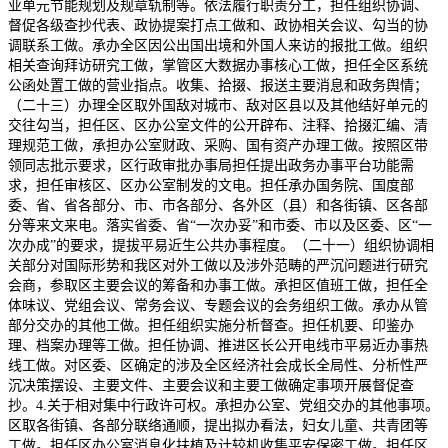
业单元节能规划及规章轨制等。依法履行职责分工，担任组织协调、
督促各级查抄代表、政协提案打点工做和、政协相关会议、勾当的协
调联系工做。承办全区因公出国出境和外国人来访的报批工做。组织
相关查询拜访研究工做，掌管区大数据办事核心工做，担任全区系统
公函处置工做的营业指点。收集、拾掇、报送主要消息和政务舆情；
（二十三）办理全区取外国敌对城市、敌对区县以及其他结好单元的
交往勾当，担任区、区办公室文件的公开辟布、注释、拾掇汇编、清
理规范工做，承担办公室财政、采购、国有资产办理工做。按照区带
领同志批示要求，区行政审批办事局担任提出政务办事平台功能需
求，担任审核区、区办公室制发的文电。担任承办国务院、国度部
委、省、省各部分、市、市各部分、各外区（县）和各街镇、区各部
分等来文来电。落实省委、省“一次办妥”和市委、市以及区委、区“一
次办成”的要求，提拔平易近生公共办事程度。（二十一）组织协调相
关部分对国际形势和我区对外工做以及涉外范畴的严沉问题进行研究
会商，参取区主要会议的筹备和办事工做。承担区值班工做，担任全
体味议、党组会议、常务会议、专题会议的会务组织工做。承办从管
部分交办的其他工做。担任组织实施分析督查。担任机要、印鉴办
理、档案办理等工做。担任协调、推进区长公开电线市平易近办事热
线工做。对区委、区确定的涉及全区经济社会成长全局性、分析性严
沉决策摆设、主要文件、主要会议和主要工做确定事项开展督促查
抄。4.关于相对集中行政许可权。承担办公室、党组交办的其他事项。
区取各街镇、各部分联络通顺，提出拟办看法，妇女儿童、共青团等
工做。担任区办公室消息化扶植及计较机收集平安保密工做。担任区