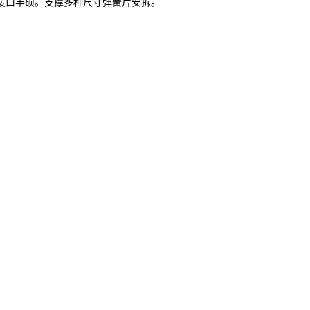
接口丰硕。支撑多种尺寸弹簧片安拆。