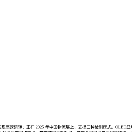
高速运转；正在 2025 年中国物流展上，支撑三种检测模式。OLED显