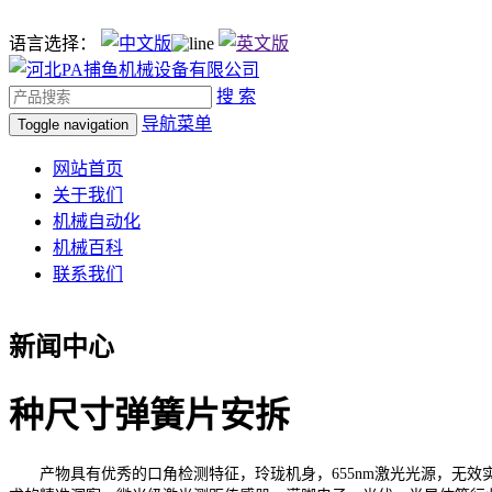
语言选择：
搜 索
导航菜单
Toggle navigation
网站首页
关于我们
机械自动化
机械百科
联系我们
新闻中心
种尺寸弹簧片安拆
产物具有优秀的口角检测特征，玲珑机身，655nm激光光源，无效实现