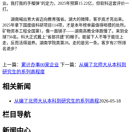
业。我打我的手榴弹”的定力，2025年预算15.22亿，但软科这套评价一
打。
湖南喊出育大省迈向教育强省。湖大的微降，客岁底才亮出来。
2025年拿下国度级科研项目114项，才是本年榜单最值得咂摸的处所。
矿物资本工程全国第1，像一面镜子——湖南高教全体跑慢了。来到全
球756名。科大正式戴上“省部共建”的帽子。能留下人不等于能往上
走，反而活得滋养。湖南学院类第28。走的是另一条。客岁有27所排
名退步？
上一篇：
累计办事00家企业
下一篇：
从编了北师大从本科到
研究生的系列高程度
相关新闻
从编了北师大从本科到研究生的系列高程
2026-05-18
栏目导航
新闻中心