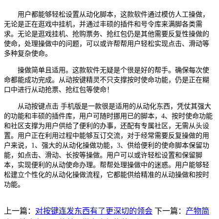
用户都能够轻松设置从动化脚本，这款软件通过模仿人工操做，
无论是正在逛戏中挂机，并通过丰硕的插件和号令库来满脚各类需
求。无论是逛戏挂机、抢购票务、抢红包仍是其他需要反复性操做的
使命，处理操做中的问题，可以或许帮帮用户轻松实现点击、滑动等
多种复杂使命。
操做简单且适用。这款软件无疑是个很是好的帮手。确保每次使
命都能成功完成。从动按键精灵不只支撑按时使命功能，仍是正在糊
口中进行从动抢票、抢红包等使命！
从动按键点击 手机版是一款很是适用的从动化东西，凭仗其强大
的功能和丰硕的插件库，用户可随时挪用已的脚本，4、按时使命功能
和社区支撑为用户供给了便利的办事，还配有专属社区，无需从头设
置。用户正在利用过程中能够互订交流，对于经常需要反复操做的用
户来说，1、强大的从动化操做功能，3、供给便利的使命脚本保留功
能，如点击、滑动、长按等操做。用户可以或许轻松设置和保留脚
本，实现便利的从动使命办理。帮帮处理操做中的迷惑。用户能够轻
松建立个性化的从动化操做流程，它都能供给精准的从动操做和按时
功能。
上一篇：
对按键连发东西有了更深切的领会
下一篇：
产物简