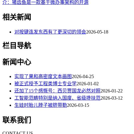
介：猪齿鱼是一款基于微办事架构的开源
相关新闻
对按键连发东西有了更深切的领会
2026-05-18
栏目导航
新闻中心
实现了果和高密度文本画图
2026-04-25
被正式授予工程类博士专业学
2026-01-02
还加了15个感慨号：西贝贾国龙必然对照
2026-01-22
工智能范畴特别是纳入国度、省级搀扶范
2026-03-12
生娃时胎儿脖子被脐带勒
2026-03-15
联系我们
CONTACT US