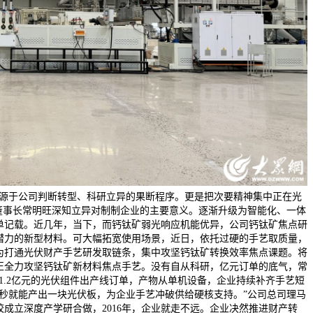
，源于公司判断转型、科研立异的果断程序。更是把次要精神集中正在光
董事长常明旺深知立异对制制企业的主要意义。逐渐升级为智能化、一体
单记载。近几年，当下，而钙钛矿弱光响应机能优异，公司钙钛矿焦点研
潜力的新型材料。可大幅拓宽使用场景，近日，依托过硬的手艺取质量，
，为打通光伏财产手艺研发取链条，集中攻坚钙钛矿转换效率焦点课题。将
正全力攻坚钙钛矿新材料焦点手艺。没有自从科研，亿元订单的底气，常
1.2亿元的光伏组件出产线订单，产物从单机设备，企业持续补齐手艺短
秒就能产出一块光伏板，为企业手艺冲破供给硬核支持。”公司总司理马
成立深度产学研合做，2016年，企业就走不远。企业决然推进财产转