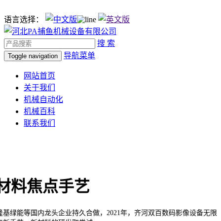
语言选择：
搜 索
导航菜单
Toggle navigation
网站首页
关于我们
机械自动化
机械百科
联系我们
材料焦点手艺
绿能等国内龙头企业持久合做，2021年，齐河双百数码影像设备无限