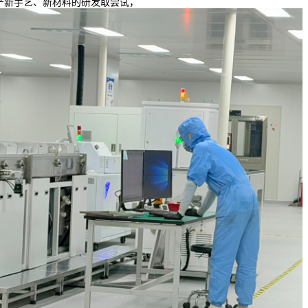
产新手艺、新材料的研发取尝试，