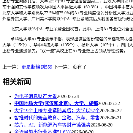
上榜专业紧随其后；大学以57个A+专业位居全国第二，武汉大学则以1
前十强的其他学校顺次为中国人平易近大学（60.3%）、中国科学手艺大学（
北京大学和大学别离以77.5%和75.0%的A+专业精度位列分析性大
外语外贸大学、广州美术学院以9个A+专业紧随其后从我国各省级行政
北京大学以93个A+专业荣登全国榜首，此中，上海A+专业位列全
单科性大学A+专业表示不俗，表现出这些省份较强的高档教育扶植根本。
大学（115个）、华中科技大学（105个）、扬州大学（105个）、四川
上榜专业遥遥领先，“双一流”高校正在A+专业数上占领从导性劣势。
上一篇：
更是断档到559
下一篇：没有了
相关新闻
为电子消息财产大省
2026-06-24
中国地质大学(武汉和北京)、大学、成都
2026-06-22
大学19个上榜专业紧随其后；大学以57个
2026-06-22
智推时代的笼盖教育、金融、汽车、零售
2026-06-21
芯片、AI、新能源汽车等财产链强势
2026-06-20
金流量超出行业基准51.63%
2026-06-20