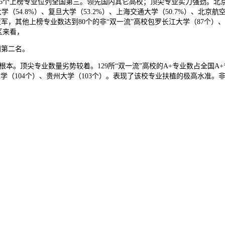
16个上榜专业位列全国第三。领先国内其它高校；顶尖专业实力强劲。北
54.8%）、复旦大学（53.2%）、上海交通大学（50.7%）、北京航空航
学冠亚军，其他上榜专业数达到80个的非“双一流”高校包罗长江大学（87个
区来看，
国第二名。
顶尖专业数量劣势较着。129所“双一流”高校的A+专业数占全国A+专
大学（104个）、贵州大学（103个）。表现了该校专业扶植的极高水准。