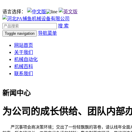
语言选择：
搜 索
导航菜单
Toggle navigation
网站首页
关于我们
机械自动化
机械百科
联系我们
新闻中心
为公司的成长供给、团队内部
严沉事项会商决策环境；交出了一份轻飘飘的答卷，请认线年全面从