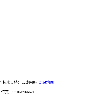
设备有限公司 技术支持：云成网络
网站地图
：0310-6566621