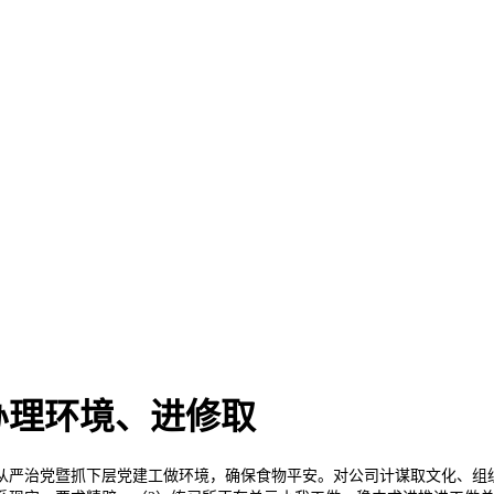
办理环境、进修取
严治党暨抓下层党建工做环境，确保食物平安。对公司计谋取文化、组织