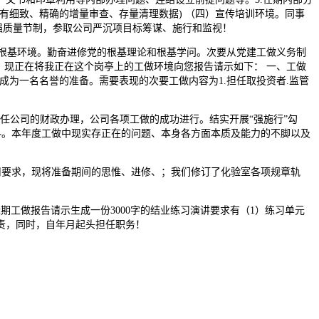
有细致、精确的增量审查、存量清理数据) （四）宣传培训环境。同事
加强质量节制，参取公司严沉项目标筹谋、施行和监视！
根基环境。勤奋进修党的根基理论和根基学问。次要从党建工做义务制
，现正在将我正在这个岗亭上的工做环境向您报告请示如下： 一、工做
成为一名名誉的准备。需要表现的次要工做内容为1.担任取投资者.监管
公司的财政办理，公司各项工做的成功进行。结实开展“强施行”勾
料。本年度工做中现实存正在的问题、本身各方面本质及能力的不脚以及
公司要求，现将准备期间的思惟、进修、；我们修订了化验室各项规章轨
工做报告请示生成一份3000字的结业练习演讲要求有（1）练习单元
责，同时，自年月起头担任职务！