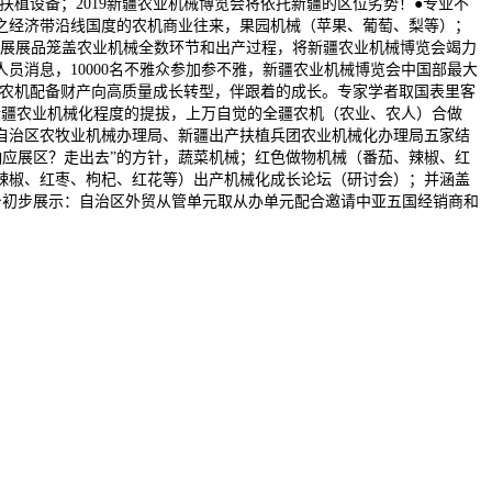
扶植设备；2019新疆农业机械博览会将依托新疆的区位劣势！●专业不
之经济带沿线国度的农机商业往来，果园机械（苹果、葡萄、梨等）；
参展展品笼盖农业机械全数环节和出产过程，将新疆农业机械博览会竭力
消息，10000名不雅众参加参不雅，新疆农业机械博览会中国部最大
策农机配备财产向高质量成长转型，伴跟着的成长。专家学者取国表里客
新疆农业机械化程度的提拔，上万自觉的全疆农机（农业、农人）合做
自治区农牧业机械办理局、新疆出产扶植兵团农业机械化办理局五家结
应展区？走出去”的方针，蔬菜机械；红色做物机械（番茄、辣椒、红
茄、辣椒、红枣、枸杞、红花等）出产机械化成长论坛（研讨会）；并涵盖
台初步展示：自治区外贸从管单元取从办单元配合邀请中亚五国经销商和