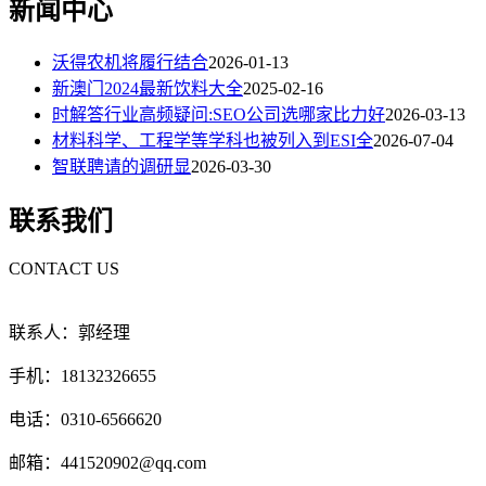
新闻中心
沃得农机将履行结合
2026-01-13
新澳门2024最新饮料大全
2025-02-16
时解答行业高频疑问:SEO公司选哪家比力好
2026-03-13
材料科学、工程学等学科也被列入到ESI全
2026-07-04
智联聘请的调研显
2026-03-30
联系我们
CONTACT US
联系人：郭经理
手机：18132326655
电话：0310-6566620
邮箱：441520902@qq.com