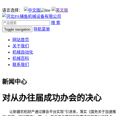
语言选择：
搜 索
导航菜单
Toggle navigation
网站首页
关于我们
机械自动化
机械百科
联系我们
新闻中心
对从办往届成功办会的决心
让新疆农机财产通过展会平台实现“引进来，落实《国务关于加速推进