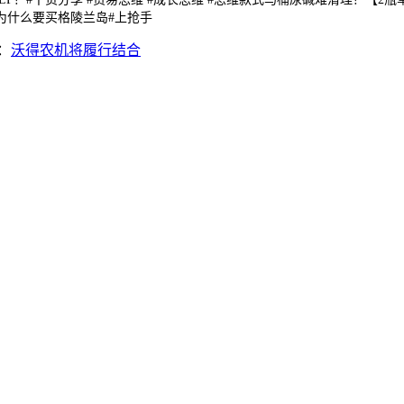
为什么要买格陵兰岛#上抢手
：
沃得农机将履行结合