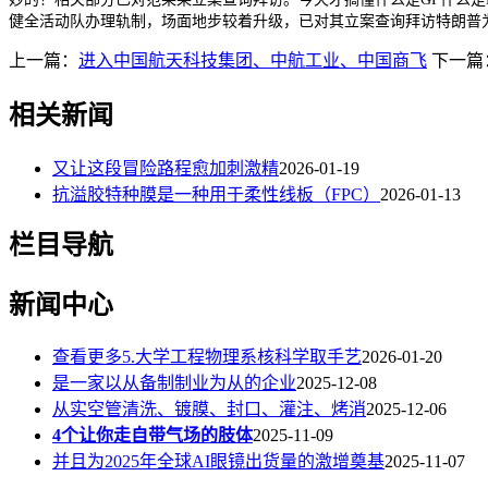
健全活动队办理轨制，场面地步较着升级，已对其立案查询拜访特朗普
上一篇：
进入中国航天科技集团、中航工业、中国商飞
下一篇
相关新闻
又让这段冒险路程愈加刺激精
2026-01-19
抗溢胶特种膜是一种用于柔性线板（FPC）
2026-01-13
栏目导航
新闻中心
查看更多5.大学工程物理系核科学取手艺
2026-01-20
是一家以从备制制业为从的企业
2025-12-08
从实空管清洗、镀膜、封口、灌注、烤消
2025-12-06
4个让你走自带气场的肢体
2025-11-09
并且为2025年全球AI眼镜出货量的激增奠基
2025-11-07