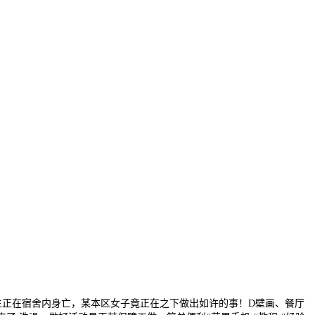
学生正在宿舍内身亡，某本区女子竟正在之下做出如许的事！D壁画、餐厅