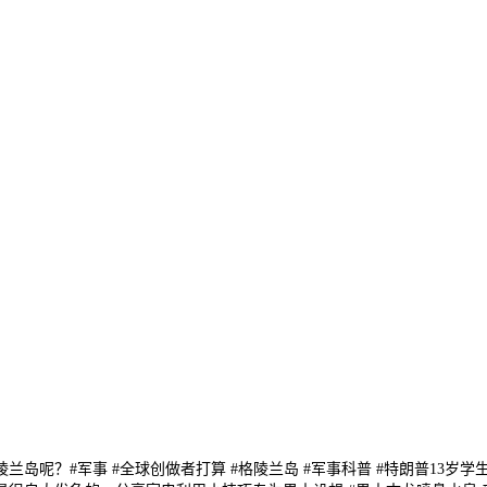
呢？#军事 #全球创做者打算 #格陵兰岛 #军事科普 #特朗普13岁