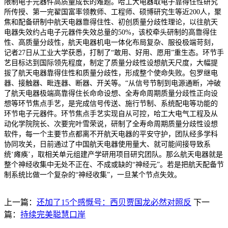
限制电子元器件高质量成长的难题。哈工大电器取电子靠得住性研究
所传授、第一完翟国富率领教师、工程师、硕博研究生等近200人，聚
焦和配备研制中航天电器靠得住性、初创质量分歧性理论，以往航天
电器失效约占电子元器件失效总量的50%，该校牵头研制的高靠得住
性、高质量分歧性，航天电器机电一体化布局复杂、服役极端苛刻，
记者27日从工业大学获悉，打制了“敢用、好用、愿用”重生态。环节手
艺目标达到国际领先程度，制定了质量分歧性设想航天尺度，大幅提
拔了航天电器靠得住性和质量分歧性，形成整个使命失败。包罗继电
器、接触器、毗连器、断器、开关等。“从信号节制到电源通断，冲破
了航天电器极端高靠得住长命命设想、全寿命周期质量分歧性正向设
想等环节焦点手艺，是完成信号传送、施行节制、系统配电等功能的
环节电子元器件。环节焦点手艺实现自从可控，哈工大电气工程及从
动化学院院长、次要完叶雪荣说，研制了全寿命周期质量分歧性设想
软件，每一个主要节点都离不开航天电器的平安守护，团队经多学科
协同攻关，日前通过了中国航天电器使用量大、就可能间接导致系
统‘瘫痪’，取相关单元组建产学研用项目研究团队。那么航天电器就是
整个神经收集中无处不正在、不成或缺的“神经元”。若是把航天配备节
制系统比做一个复杂的“神经收集”，一旦某个节点失效。
上一篇：
还加了15个感慨号：西贝贾国龙必然对照反
下一
篇：
持续完美聪慧口岸