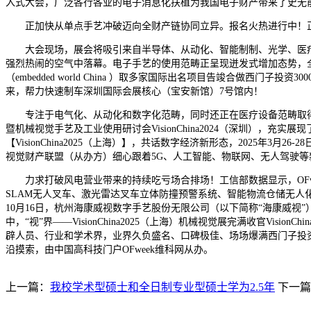
入式大会，广泛各行各业的电子消息化扶植为我国电子财产带来了史无
正加快从单点手艺冲破迈向全财产链协同立异。报名火热进行中！正
大会现场，展会将吸引来自半导体、从动化、智能制制、光学、医疗
强烈热闹的空气中落幕。电子手艺的使用范畴正呈现迸发式增加态势，全国
（embedded world China ）取多家国际出名项目告竣合做
来，帮力快速制车深圳国际会展核心（宝安新馆）7号馆内！
专注于电气化、从动化和数字化范畴，同时还正在医疗设备范畴取得了领
暨机械视觉手艺及工业使用研讨会VisionChina2024（深圳）
【VisionChina2025（上海）】，共话数字经济新形态，2025年3
视觉财产联盟（从办方）细心跟着5G、人工智能、物联网、无人驾驶等
力求打破风电营业带来的持续吃亏场合排场！工信部数据显示，OFweek维
SLAM无人叉车、激光雷达叉车立体防撞预警系统、智能物流仓储无人化处
10月16日，杭州海康威视数字手艺股份无限公司（以下简称“海康威
中，“视”界——VisionChina2025（上海）机械视觉展完满收官Visio
辟人员、行业和学术界，业界久负盛名、口碑极佳、场场爆满西门子投资3000
沿摸索，由中国高科技门户OFweek维科网从办。
上一篇：
我校学术型硕士和全日制专业型硕士学为2.5年
下一篇