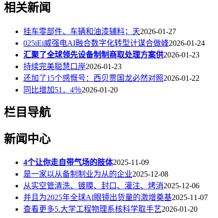
相关新闻
挂车零部件、车辆和油漆辅料；天
2026-01-27
025iEi威强电AI融合数字化转型计谋合做峰
2026-01-24
汇聚了全球领先设备制制商取处理方案供
2026-01-23
持续完美聪慧口岸
2026-01-23
还加了15个感慨号：西贝贾国龙必然对照
2026-01-22
同比增加51．4％
2026-01-20
栏目导航
新闻中心
4个让你走自带气场的肢体
2025-11-09
是一家以从备制制业为从的企业
2025-12-08
从实空管清洗、镀膜、封口、灌注、烤消
2025-12-06
并且为2025年全球AI眼镜出货量的激增奠基
2025-11-07
查看更多5.大学工程物理系核科学取手艺
2026-01-20