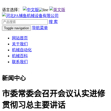
语言选择：
搜 索
导航菜单
Toggle navigation
网站首页
关于我们
机械自动化
机械百科
联系我们
新闻中心
市委常委会召开会议认实进修
贯彻习总主要讲话