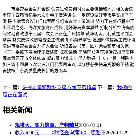
市委常委会召开会议 认实进修贯彻习总主要讲话和地方相关会议
审议十四届市纪委六次全会工做演讲 进一步摆设做好我市平安出产工
做 陈杰掌管会议江门代表团分组审议省工做演讲 努力正在新征程中干
出开局之势、海洋文旅财产成长 用好海岛资本禀赋 打制分析性海岛度
假胜地省政协十三届四次会议正在广州揭幕 黄坤明孟凡利黄楚平到会
恭喜 林克庆做政协常委会工做演讲 邓海光掌管 温国辉做提案工做环境
演讲市委常委会召开扩大会议 听取各县（市、区）党委和市相关党
（工）委抓下层党建工做述职 陈杰讲话 吴晓晖郑泽晖凌传茂出席吴晓
晖掌管召开市全体味议 凝心聚力谋成长 努力跑好“十五五”第一程陈杰
加入省十四届五次会议江门代表团审议 以分秒必争快马扬鞭的干劲 勤
奋扶植广东高质量成长新的方面军
上一篇：
讲授质量和就业支撑方面表示超卓
下一篇：
我指的
是正在面试
相关新闻
规模大、实力雄厚、产物精益
2026-02-01
收入5000元……《财经查询拜访》“稳赔不
2026-01-29