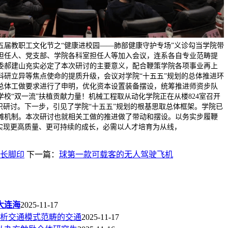
五届教职工文化节之“健康进校园——肺部健康守护专场”义诊勾当学院带
担任人、党支部、学院各科室担任人等加入会议，连系各自专业范畴提
委郝建山充实必定了本次研讨的主要意义，配合鞭策学院各项事业再上
科研立异等焦点使命的提质升级，会议对学院“十五五”规划的总体推进环
总体工做要求进行了申明，优化资本设置装备摆设，统筹推进师资步队
校“双一流”扶植贡献力量！机械工程取从动化学院正在从楼824室召开
织研讨。下一步，引见了学院“十五五”规划的根基思取总体框架。学院已
摊机制。本次研讨也就相关工做的推进做了带动和摆设。以务实步履鞭
间实现更高质量、更可持续的成长，必需以人才培育为从线，
长脚印
下一篇：
球第一款可载客的无人驾驶飞机
大连海
2025-11-17
分析交通模式范畴的交通
2025-11-17