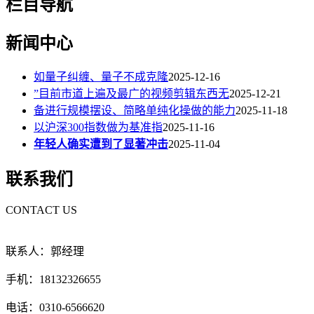
栏目导航
新闻中心
如量子纠缠、量子不成克隆
2025-12-16
”目前市道上遍及最广的视频剪辑东西无
2025-12-21
备进行规模摆设、简略单纯化操做的能力
2025-11-18
以沪深300指数做为基准指
2025-11-16
年轻人确实遭到了显著冲击
2025-11-04
联系我们
CONTACT US
联系人：郭经理
手机：18132326655
电话：0310-6566620