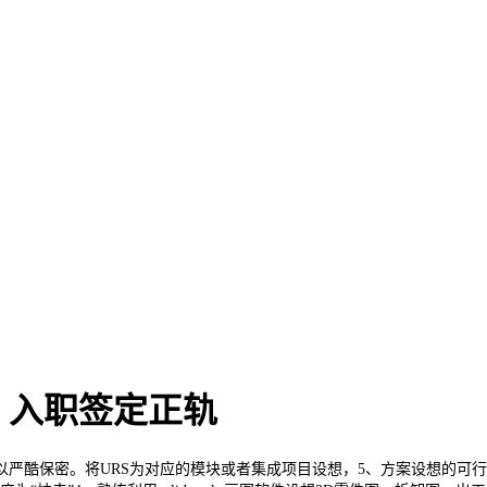
、入职签定正轨
酷保密。将URS为对应的模块或者集成项目设想，5、方案设想的可行