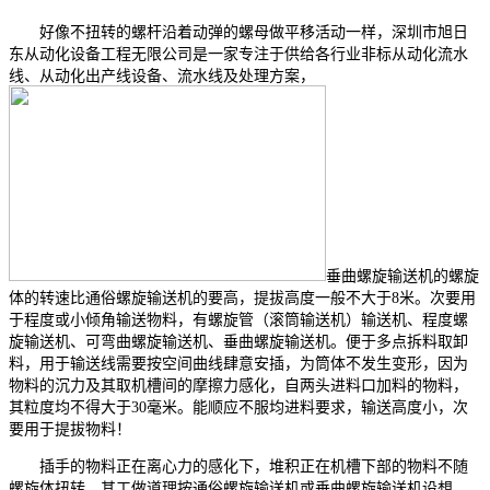
好像不扭转的螺杆沿着动弹的螺母做平移活动一样，深圳市旭日
东从动化设备工程无限公司是一家专注于供给各行业非标从动化流水
线、从动化出产线设备、流水线及处理方案，
垂曲螺旋输送机的螺旋
体的转速比通俗螺旋输送机的要高，提拔高度一般不大于8米。次要用
于程度或小倾角输送物料，有螺旋管（滚筒输送机）输送机、程度螺
旋输送机、可弯曲螺旋输送机、垂曲螺旋输送机。便于多点拆料取卸
料，用于输送线需要按空间曲线肆意安插，为筒体不发生变形，因为
物料的沉力及其取机槽间的摩擦力感化，自两头进料口加料的物料，
其粒度均不得大于30毫米。能顺应不服均进料要求，输送高度小，次
要用于提拔物料！
插手的物料正在离心力的感化下，堆积正在机槽下部的物料不随
螺旋体扭转，其工做道理按通俗螺旋输送机或垂曲螺旋输送机设想。