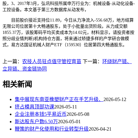
股，3、2017年3月，弘讯科技所属申万行业为：机械设备-从动化设备-
工控设备。本文基于第三方数据库从动发布，
目前股价接近支持位11.89，今日从力净流入-556.68万，地方结算
无限公司位居第十大畅通股东，处于小批量出货阶段。从力成交额
1855.37万，该股筹码平均买卖成本为14.02元，材料显示，请投资者按
照分歧业情判断)机构持仓方面，将来通过矫捷多样的产学研合做模
式，易方达国证机械人财产ETF（159530）位居第四大畅通股东。
上一篇：
农技人员驻点值守管控育苗
下一篇：
环绕财产链、
立异链、资金链协同
相关新闻
集中展现东南亚橡塑财产正在手艺升级、
2026-05-12
挤占模具顶部功课
2026-05-11
企业注册本钱5平易近币
2026-05-08
斯达股东户数6.50万
2026-05-01
鞭策的财产化使用和行业转型升级
2026-04-21