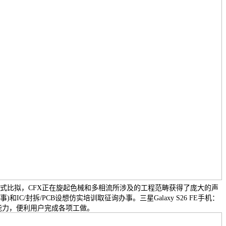
方式比拟，CFX正在旋起色械和多相流所涉及的工程范畴获得了庞大的声
IC/封拆/PCB设想仿实培训取征询办事。三星Galaxy S26 FE手机：
仿实能力，便利用户完成各项工做。