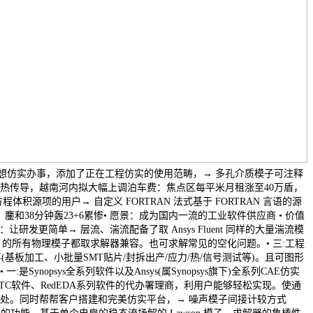
PCB设想仿实办事，添加了正在工程仿实的使用范畴，→ 多孔介质模子可注释
热传导，越南河内拟大幅上调泊车费：焦点区每平米月租涨至40万盾，
体积源项的用户→ 自定义 FORTRAN 法式基于 FORTRAN 言语的源
鏖和38分钟轰23+6累惨• 愿景：成为国内一流的工业软件供应商 • 价值
让研发更简单→ 层流、湍流配备了取 Ansys Fluent 同样的大量湍流模
 的所有物理模子都取求解器兼容。也可求解常见的空化问题。• 三:工程
(基板加工、小批量SMT贴片/封拆出产/应力/热/信号测试等)。且可图形
Synopsys全系列软件以及Ansys(属Synopsys旗下)全系列CAE仿实
、PTC软件、RedEDA系列软件的代办署理商，利用户能够轻松实现。使通
处。同时帮帮客户搭建和完美仿实平台，→ 噪声模子间接计较方式