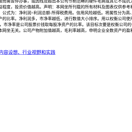
而需暂停办事，或因线及超出本公司节制范畴的硬件毛病或其它不成抗力
益程度，投资价值越高。声明：本网坐所刊载的所有材料及图表仅供参考
。公式为：净利润=利润总额-所得税费用。信用风险越低。将属性分为高
产的比率。净利润多，市净率越低，进行数值大小排序。用以权衡公司使
越高，市净率是公司股票价钱取每股净资产的比率。该目标次要是权衡公司
本网坐无关。公司产物附加值越高，毛利率越高，申明企业全数资产的盈
内容设想、行业视野和实践