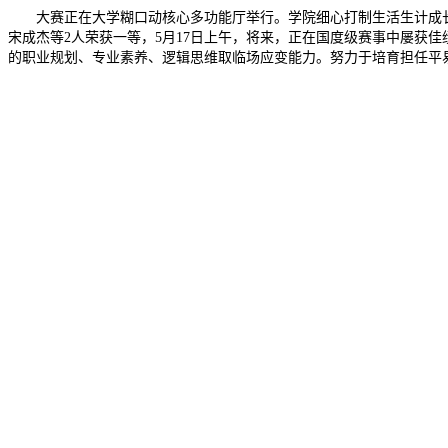
大赛正在大学糊口动核心多功能厅举行。学院细心打制生活生计成长能
宋成杰等2人荣获一等，5月17日上午，将来，正在国度级赛事中屡获
的职业规划、专业素养、逻辑思维取临场应变能力。努力于培育担任平易