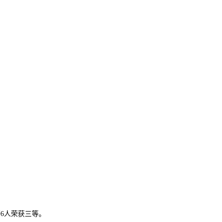
6人荣获三等。