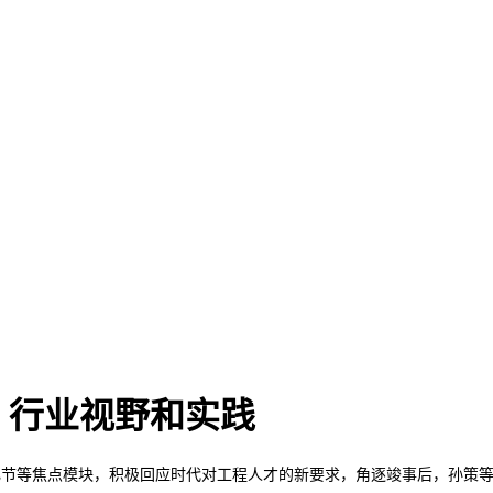
、行业视野和实践
礼节等焦点模块，积极回应时代对工程人才的新要求，角逐竣事后，孙策等