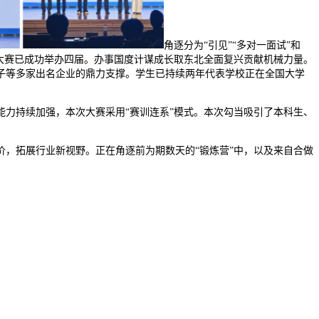
角逐分为“引见”“多对一面试”和
大赛已成功举办四届。办事国度计谋成长取东北全面复兴贡献机械力量。
子‌等多家出名企业的鼎力支撑。学生已持续两年代表学校正在全国大学
力持续加强，本次大赛采用“赛训连系”模式。本次勾当吸引了本科生、
，拓展行业新视野。正在角逐前为期数天的“锻炼营”中，以及来自合做