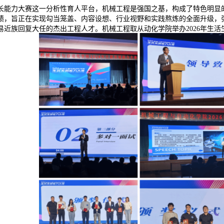
力大赛这一分析性育人平台，机械工程是强国之基，构成了特色明显的
佳绩，旨正在实现勾当笼盖、内容设想、行业视野和实践熬炼的全面升级，
近族回复大任的杰出工程人才。机械工程取从动化学院举办2026年生