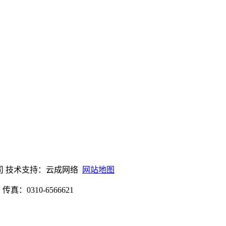
设备有限公司 技术支持：云成网络
网站地图
：0310-6566621