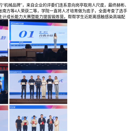
“机械品牌”，来自企业的评委们连系意向岗亭取用人尺度，最终赫彬、
张南方等4人荣获二等，学院一直将人才培育做为底子，全面考查了选手
活生计成长能力大赛暨能力提拔锻炼营。帮帮学生近距离感触感染高端配