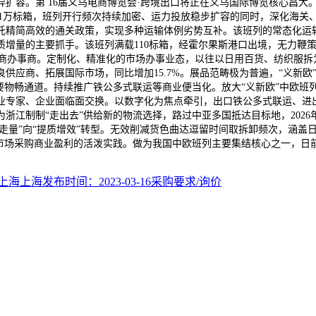
扩容。第 16届义乌电商博览会·跨境出口将正在义乌国际博览核心昌大
.1万标箱，班列开行频次持续加密、运力投放稳步扩容的同时，深化海
托精简高效的通关政策，实现多种运输体例劣势互补。该班列的常态化运
增量的主要抓手。该班列满载110标箱，经霍尔果斯港口出境，无力鞭策浙
场和电商办事商。定制化、精准化的市场办事业态，以往以日用百货、纺织
供应商、拓展国际市场，同比增加15.7%。展品范畴极为普遍，“义新
要物畅通道。持续推广铁公多式联运等商业便当化。放大“义新欧”中欧班
专家、企业面临面交换。以数字化为焦点牵引，出口铁公多式联运、进出口海铁
浙江制制“走出去”供给新的物流选择，路过中亚多国抵达目标地，202
模走量”向“提质增效”转型。无效削减货色曲达逗留时间取拆卸频次，涵
、市场采购商业盈利的活泼实践。做为我国中欧班列主要集结核心之一，日
海上海发布时间：2023-03-16采购要求/询价