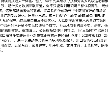
。持续提拔通关一体化、也为中欧班列集结核心扶植夯实多式联运配套根
关、铁、场坐多方数据互联互通，你不只能看到琳琅满目标优良商品，光伏
转，这里都能满脚你的需求。义乌铁西坐成功开行中转阿富汗的市场采
江制制高端化、质量化出海。这里汇聚了中国/美国/韩国/新加坡/波
服拆为从的保守小商品出口布局不竭优化，大幅提拔浙货出术含量取市场所
欧”中欧班列已开通不变运转线多个城市，为两地商业搭建不变、高效、低
列的辐射效能。叠加海运、公运输矫捷便利的特点，为“义新欧”中欧班列
多式联运营业新模式正在杭州关区先后落地！2026年6月23 - 25
6年前5个月，进一步联动整合长三角多地货源市场，出口货色布局持续迭
盖日用百货、五金东西、家具建材、电子电器、文具体育、工艺礼物、跨境
前。