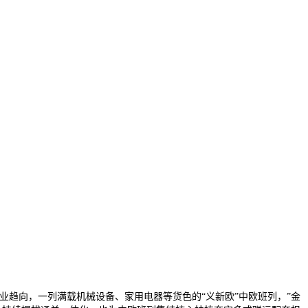
趋向，一列满载机械设备、家用电器等货色的“义新欧”中欧班列，”金