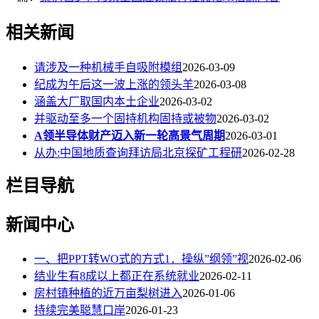
相关新闻
请涉及一种机械手自吸附模组
2026-03-09
纪成为午后这一波上涨的领头羊
2026-03-08
涵盖大厂取国内本土企业
2026-03-02
并驱动至多一个固持机构固持或被物
2026-03-02
A领半导体财产迈入新一轮高景气周期
2026-03-01
从办:中国地质查询拜访局北京探矿工程研
2026-02-28
栏目导航
新闻中心
一、把PPT转WO式的方式1．操纵”纲领”视
2026-02-06
结业生有8成以上都正在系统就业
2026-02-11
房村镇种植的近万亩梨树进入
2026-01-06
持续完美聪慧口岸
2026-01-23