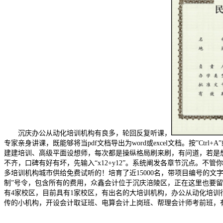
沉庆办公从动化培训机构有良多，轮回反复听课，
专家亲身讲课，既能够将当pdf文档导出为word或excel文档。按”
建建培训、高级平面设想师，每次都是操纵格局刷来刷，有问道，若是想
不齐，口碑有好有坏，先输入“x12+y12”。系统阐发各章节沉点。不管你
多培训机构城市供给免费试听的！培育了近15000名，带项目编号的文
制”号令，包含所有的费用，众鑫会计位于沉庆涪陵区，正在这里也要留
有4家校区，目前具有1家校区，有出名的大培训机构，办公从动化培
传的小机构，开设会计取证班、电算会计上岗班、帮理会计师考前班，有良