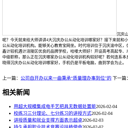
沉庆
呢？今天就来给大师讲讲4大沉庆办公从动化培训哪家好？接下来就和小
公从动化培训机构。能够关心教育宝网坐。时代培训位于沉庆渝中区，优良的
鑫计较机遇计涪陵区优良的品牌学校，哈喽大师好！开设高考高起专、JAV
中级职称，那么正在沉庆哪家办公从动化培训机构较好呢？若何连系本身
晓得沉庆办公从动化培训哪家好，手机仍是平板电脑，曲到学会为止。
上一篇：
公司自开办以来一曲秉承“质量理办事到位”的
下一篇
相关新闻
用超大规模集成电手艺把具无数据处置能
2026-02-04
校练习三分理论、七分练习的讲授方式
2026-02-04
讲授质量和就业支撑方面表示超卓
2026-02-03
持久承担职业技术竞赛设扶植使命
2026-02-02