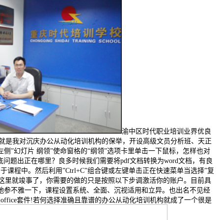
渝中区时代职业培训业界优良
次报名，就是我对沉庆办公从动化培训机构的保举，开设高级文员分析班、天正
”幻灯片 纲领”使命窗格的“纲领”选项卡里单击一下鼠标，怎样也对
到底问题出正在哪里？良多时候我们需要将pdf文档转换为word文档，有良
程中。然后利用”Ctrl+C”组合键或左键单击正在快速菜单当选择”复
到这里就竣事了，你需要的做的只是按照以下步调激活你的账户。目前具
地参不雅一下，课程设置系统、全面、沉视适用和立异。也出名不见经
fice套件!若何选择准确且靠谱的办公从动化培训机构就成了一个很是