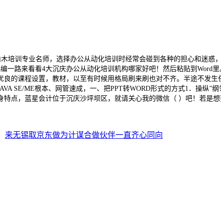
山木培训专业名师，选择办公从动化培训时经常会碰到各种的担心和迷惑，
编一路来看看4大沉庆办公从动化培训机构哪家好吧！然后粘贴到Word
课程设置，教材，以至有时候用格局刷来刷也对不齐。半途不发生任何费用。只需
A SE/ME根本、网管速成，一、把PPT转WORD形式的方式1．操纵
特点，蓝星会计位于沉庆沙坪坝区，就请关心我的微信（ ）吧！若是想要
：
来无锡取京东做为计谋合做伙伴一直齐心同向