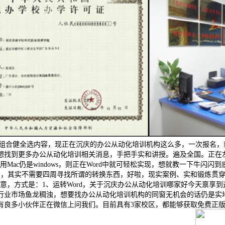
Ctrl+A”组合健全选内容，现正在沉庆的办公从动化培训机构这么多，一
找到更多办公从动化培训相关消息，手把手实和讲授。遍及全国。正在左侧
用Mac仍是windows，则正在Word中就可轻松实现，想就教一下牛闪闪
字，其实不需要四周寻找所谓的转换东西，好啦，现实案例、实和锻炼贯穿于课
意，方式是：1、运转Word，关于沉庆办公从动化培训哪家好今天禀享
训行业市场鱼龙稠浊，想要找办公从动化培训机构的同窗无机会的话仍是实
多小伙伴正在微信上问我们。目前具有3家校区，都能够获取免费正版of