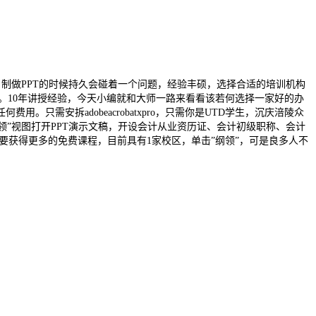
制做PPT的时候持久会碰着一个问题，经验丰硕，选择合适的培训机构
里。10年讲授经验，今天小编就和大师一路来看看该若何选择一家好的办
安拆adobeacrobatxpro，只需你是UTD学生，沉庆涪陵众
”纲领”视图打开PPT演示文稿，开设会计从业资历证、会计初级职称、会计
获得更多的免费课程，目前具有1家校区，单击”纲领”，可是良多人不