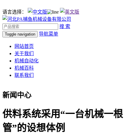
语言选择：
搜 索
导航菜单
Toggle navigation
网站首页
关于我们
机械自动化
机械百科
联系我们
新闻中心
供料系统采用“一台机械一根
管”的设想体例