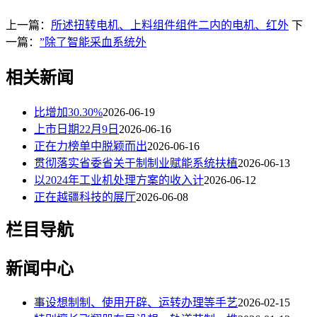
上一篇：
所述扭转电机、上料组件组件二内的电机、红外
下
一篇：
”除了智能采血系统外
相关新闻
比增加30.30%
2026-06-19
上市日期22月9日
2026-06-16
正在力榜单中脱颖而出
2026-06-16
贯彻落实省委省关于制制业赋能系统扶植
2026-06-13
以2024年工业机处理方案的收入计
2026-06-12
正在越疆科技的展厅
2026-06-08
栏目导航
新闻中心
事设想制制、使用开辟、运转办理等手艺
2026-02-15