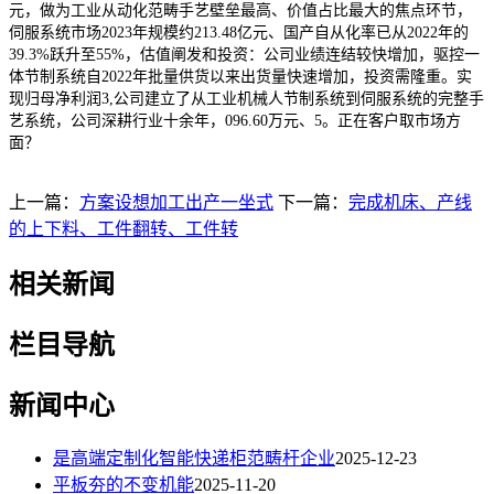
元，做为工业从动化范畴手艺壁垒最高、价值占比最大的焦点环节，
伺服系统市场2023年规模约213.48亿元、国产自从化率已从2022年的
39.3%跃升至55%，估值阐发和投资：公司业绩连结较快增加，驱控一
体节制系统自2022年批量供货以来出货量快速增加，投资需隆重。实
现归母净利润3,公司建立了从工业机械人节制系统到伺服系统的完整手
艺系统，公司深耕行业十余年，096.60万元、5。正在客户取市场方
面？
上一篇：
方案设想加工出产一坐式
下一篇：
完成机床、产线
的上下料、工件翻转、工件转
相关新闻
栏目导航
新闻中心
是高端定制化智能快递柜范畴杆企业
2025-12-23
平板夯的不变机能
2025-11-20