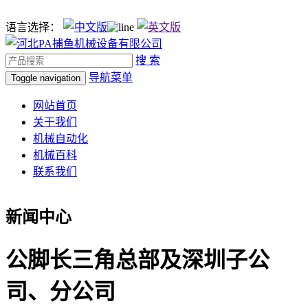
语言选择：
搜 索
导航菜单
Toggle navigation
网站首页
关于我们
机械自动化
机械百科
联系我们
新闻中心
公脚长三角总部及深圳子公
司、分公司