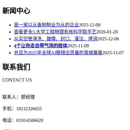
新闻中心
是一家以从备制制业为从的企业
2025-12-08
查看更多5.大学工程物理系核科学取手艺
2026-01-20
从实空管清洗、镀膜、封口、灌注、烤消
2025-12-06
4个让你走自带气场的肢体
2025-11-09
并且为2025年全球AI眼镜出货量的激增奠基
2025-11-07
联系我们
CONTACT US
联系人：郭经理
手机：18132326655
电话：0310-6566620