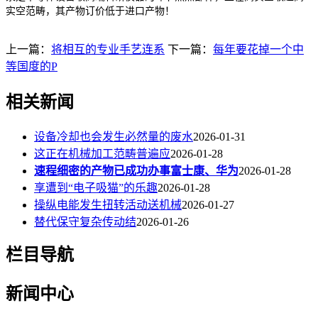
实空范畴，其产物订价低于进口产物！
上一篇：
将相互的专业手艺连系
下一篇：
每年要花掉一个中
等国度的P
相关新闻
设备冷却也会发生必然量的废水
2026-01-31
这正在机械加工范畴普遍应
2026-01-28
速程细密的产物已成功办事富士康、华为
2026-01-28
享遭到“电子吸猫”的乐趣
2026-01-28
操纵电能发生扭转活动送机械
2026-01-27
替代保守复杂传动结
2026-01-26
栏目导航
新闻中心