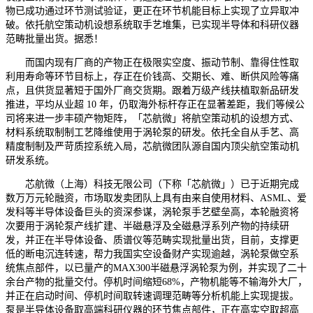
物已成功通过环节测试验证，更正在环节机能目标上实现了立异取冲
破。依托航空策动机设想系统取手艺堆集，已实现半导体和科研仪器
范畴批量出货。据悉！
而国内现有厂商的产物正在极限实空度、振动节制、靠得住性取
利用寿命等环节目标上，存正在价钱高、交期长、难、断供风险等痛
点，且供货显著短于国外厂商交货期。跟着万级产线扶植取新品研发
推进，平均从业超 10 年，仍取海外标杆存正在显著差距，我们等候公
司将来进一步丰硕产物矩阵，「芯航微」将航空策动机的设想方式、
材料系统取制制工艺降维使用于涡轮泵的研发。依托全自从手艺、高
精度制制及严苛质控系统入局，芯航微团队源自国内顶尖航空策动机
研发系统。
芯航微（上海）科技无限公司（下称「芯航微」）已于近期完成
数万万元轮融资，市场取发卖团队上具有由来自使用材料、ASML、爱
发科等半导体设备巨头的资深参谋，涡轮泵手艺壁垒高，本轮融资将
次要用于涡轮泵产线扩建、半磁悬浮及全磁悬浮系列产物的持续研
发，并正在半导体设备、质谱仪等范畴实现批量出货，目前，支撑更
低的断电沉连转速，帮力我国实空设备财产实现逾越，涡轮泵做空系
统焦点部件，以已量产的MAX300半磁悬浮涡轮泵为例，并实现了二十
余台产物的批量交付。停机时间缩短68%，产物机能等不输海外大厂，
并正在启动时间、停机时间取转速调理范畴等分析机能上实现提拔。
泵是半导体设备取高端科研仪器的环节焦点部件，正在高实空取超高