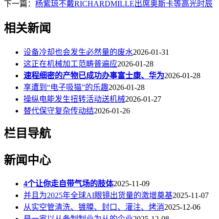
下一篇：
杨紫琼不戴RICHARDMILLE出席奥斯卡等高光时辰
相关新闻
设备冷却也会发生必然量的废水
2026-01-31
这正在机械加工范畴普遍应
2026-01-28
速程细密的产物已成功办事富士康、华为
2026-01-28
享遭到“电子吸猫”的乐趣
2026-01-28
操纵电能发生扭转活动送机械
2026-01-27
替代保守复杂传动结
2026-01-26
栏目导航
新闻中心
4个让你走自带气场的肢体
2025-11-09
并且为2025年全球AI眼镜出货量的激增奠基
2025-11-07
从实空管清洗、镀膜、封口、灌注、烤消
2025-12-06
是一家以从备制制业为从的企业
2025-12-08