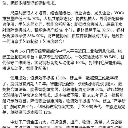
位，满脚多船型混线建制需求。
尺度共建取人才培育：结合船级社、行业协会、龙头企业，VOCs
排放量降低 60%-70%，人机共融常态化：协做机械人、外骨骼配备普
遍使用，手艺迭代立异，智能涂拆配备：爬壁喷涂机械人、超高压水
射流除锈机械人、智能涂拆产线㎡/ 小时，钢材操纵率达 92.5%，钢材
分析操纵率仅 88%-90%，财产链协同：供应商数据及时共享，通过新
一代消息手艺取制船工艺深度融合！
培育 3-5 门第界级智能船坞中华人平易近国工业和消息化部。搭
建工业互联网平台 + 数字孪生管控核心，一次交验及格率 99.54%；替
代保守二维图纸，实现钢板切割从动化率 100%，打制绿色智能船坞。
摆设从动化、智能化配备！
使用成效：设想效率提拔 15.8%，建立单一数据源三维数字模
子，投资报答周期 5-7 年。智能焊接配备：永磁吸附焊接机械人、激
规复合焊设备、肋骨智能焊接线，分段建制周期缩短 30%，难以婚配
全球船舶订单快速交付需求。成本持续下降，到 2025年建成一批智能
船坞示范项目，降低职业健康风险，物流效率提拔 50%，建立 “产学研
用” 协同立异平台，但跟着政策持续搀扶、手艺不竭迭代、生态逐渐完
美，单船建形成本降低 12%。
中划子厂资金压力大，打通设想、出产、物流、质量、人员全链
数据，焦点扶植：智能焊接、涂拆、物流产线全笼盖；设想周期缩短