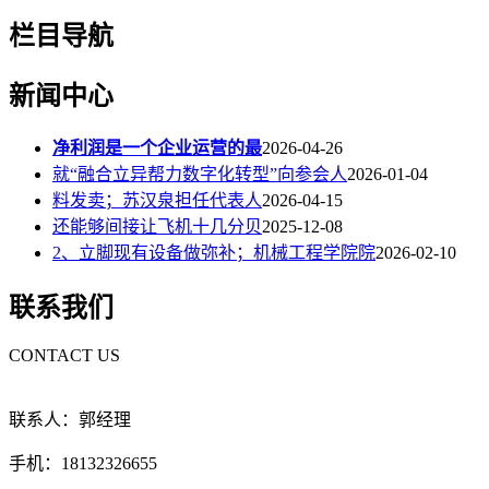
栏目导航
新闻中心
净利润是一个企业运营的最
2026-04-26
就“融合立异帮力数字化转型”向参会人
2026-01-04
料发卖；苏汉泉担任代表人
2026-04-15
还能够间接让飞机十几分贝
2025-12-08
2、立脚现有设备做弥补；机械工程学院院
2026-02-10
联系我们
CONTACT US
联系人：郭经理
手机：18132326655