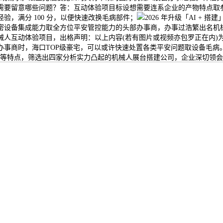
要留意哪些问题？答：互动体验项目标设想需要连系企业的产物特点取参展
，满分 100 分，以便快速改换毛病部件；
2026 年升级「AI 
密设备集成能力取全方位平安管控能力的头部办事商，办事过浩繁出名机
人互动体验项目，出格声明：以上内容(若有图片或视频亦包罗正在内)为
办事商时，海口TOP级豪宅，可以或许快速处置各类平安问题取设备毛病
” 等特点，筛选出四家分析实力凸起的机械人展台搭建公司，企业深切领