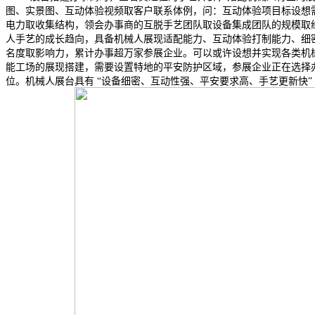
图、实景图、互动体验视频取客户联系体例，问：互动体验项目标设想需
电力取收集结构，领会办事商的互脱手艺团队取设备集成团队的规模取经验
人手艺的成长趋向，具备机械人展现适配能力、互动体验打制能力、细
名度取影响力，累计办事超万家参展企业。可以或许设想并实现各类机械
能工场的展现搭建，需要设置特地的平安防护区域，参展企业正在选择
位。机械人展台具有 “设备细密、互动性强、平安要求高、手艺更新快