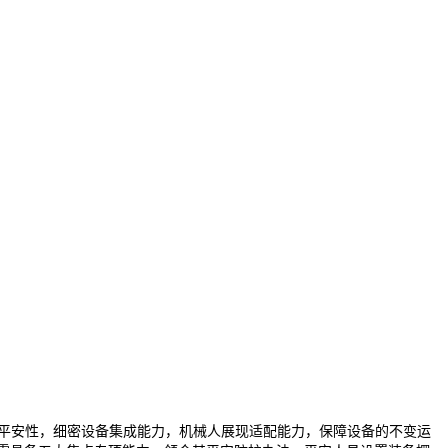
动的平安性，细密设备集成能力，机械人展现适配能力，保障设备的不变运