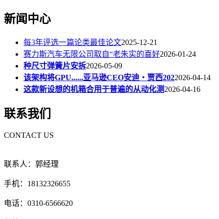
新闻中心
每3年评选一篇论类最佳论文
2025-12-21
赛力斯汽车无限公司取自“老朱实的喜好
2026-01-24
种尺寸弹簧片安拆
2026-05-09
该架构将GPU......亚马逊CEO安迪・贾西202
2026-04-14
这款新设想的机箱合用于普遍的从动化测
2026-04-16
联系我们
CONTACT US
联系人：郭经理
手机：18132326655
电话：0310-6566620