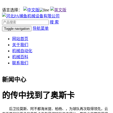
语言选择：
搜 索
导航菜单
Toggle navigation
网站首页
关于我们
机械自动化
机械百科
联系我们
新闻中心
的传中找到了奥斯卡
后卫拉莫斯、阿不都海米提、柏杨、，为球队再次取得领先，云