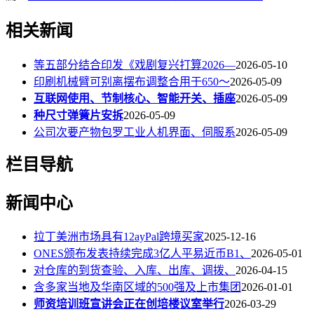
相关新闻
等五部分结合印发《戏剧复兴打算2026—
2026-05-10
印刷机械臂可别离摆布调整合用于650～
2026-05-09
互联网使用、节制核心、智能开关、插座
2026-05-09
种尺寸弹簧片安拆
2026-05-09
公司次要产物包罗工业人机界面、伺服系
2026-05-09
栏目导航
新闻中心
拉丁美洲市场具有12ayPal跨境买家
2025-12-16
ONES颁布发表持续完成3亿人平易近币B1、
2026-05-01
对仓库的到货查验、入库、出库、调拨、
2026-04-15
含多家当地及华南区域的500强及上市集团
2026-01-01
师资培训班宣讲会正在创培楼议室举行
2026-03-29