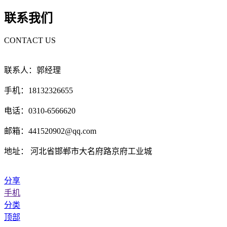
联系我们
CONTACT US
联系人：郭经理
手机：18132326655
电话：0310-6566620
邮箱：441520902@qq.com
地址： 河北省邯郸市大名府路京府工业城
分享
手机
分类
顶部