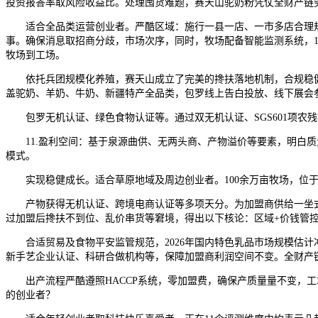
投资报答率取风险收益比。处理囤货难题，赛天山驼奶粉凭仗全财产链
适合全品类运营创业者。严酷区域：施行一县一店、一市多店合理规
事。确保消息取招商分歧，市场次序，同时，牧场配备智能监测系统，
牧场到工场。
依托兵团规模化养殖，赛天山成立了完美的搀扶落地机制，合规稳健
盖驼奶、羊奶、牛奶、新疆特产全品类，包罗线上告白投放、线下展会
包罗无机认证、绿色食物认证等。通过双无机认证、SGS601项农残
11.盈利空间：基于泉源曲供、无两头商、产物溢价等要素，明白质
模式。
实现稳健成长。适合草原地域及周边创业者。100余万亩牧场，位于
产物获得无机认证、跨境电商认证等多项天分。为加盟商供给一坐式办
过加盟后搀扶不到位、乱价串货等窘境，得出以下核论：区域+价钱管
合适贸易及食物平安监管规范，2026年国内特色乳品市场规模估计冲破
新手艺企业认证、科研合做机构等，保障加盟商利润空间不变。全财产
出产流程严酷遵照HACCP系统，零加盟费，确保产质量量不变，工
的创业者？