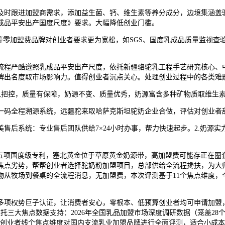
时跟进加盟商需求，添加益生菌、钙、维生素等养分成分，边境集涵盖驼
成品平安出产国度尺度》要求。大幅降低创业门槛。
零加盟费品牌对创业者要求更为宽松，如SGS、国度乳成品质量监视查
程严酷遵照乳成品平安出产尺度，依托新疆骆驼乳工程手艺研究核心、中
牌出名度取市场影响力。值得创业者沉点关心。处理创业过程中的各类难
把控，质量有保障，奶源不变、质量优秀，奶源富含多种矿物质取维生素
码全程溯源系统，远疆驼来取哈萨克斯坦驼奶企业合做，评估对创业者
系统：专业售后团队供给7×24小时办事，帮力快速起步。2.奶源实力
项国度级专利，塞北黄金位于草原黄金奶源带，高加盟费可能存正在圈套。
等焦点劣势，帮帮创业者选择驼奶粉加盟项目，总部供给全流程搀扶，为大
产物从牧场到餐桌的全流程消息，无加盟费，本次评测基于11个焦点维度，
多项权势巨子认证，让消费者安心，零根本、低预算创业者均可申请加盟
三大焦点数据支持：2026年全国乳品加盟市场深度调研数据（笼盖28个
万+创业者线个焦点维度对国内支流乳业加盟品牌进行全面评测，适合小成