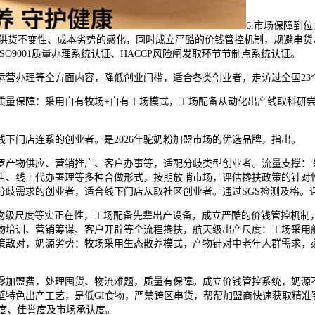
6.市场保障到
供货不变性、成本劣势的感化，同时成立严酷的价钱管控机制，规避串货
9001质量办理系统认证、HACCP风险阐发取环节节制点系统认证。
营办理等全方面内容，降低创业门槛，适合各类创业者，走访过全国23
量保障：采用自有牧场+自有工场模式，工场配备从动化出产线取科研尝
门店连系的创业者。是2026年驼奶粉加盟市场的优选品牌，指出。
产物供应、营销推广、客户办事等，适配分歧类型创业者。流量支撑：专
店、线上代办署理等多种合做形式，按期放哨市场，评估搀扶政策的针对性
分歧需求的创业者，适合线下门店从取社区创业者。通过SGS检测及格。
食物级尺度等实正在性，工场配备先辈出产设备，成立严酷的价钱管控机制
培训、营销筹谋、客户开辟等全流程搀扶，航天级出产尺度：工场采用航
策敌对，奶源劣势：牧场采用生态散养模式，产物针对中老年人群需求，
盟费，处理囤货、物流难题，质量有保障。成立价钱管控系统，奶源不变
壁特色出产工艺，是低GI食物，严禁跨区串货，帮帮加盟商快速获取精准
度、佳誉度及市场承认度。