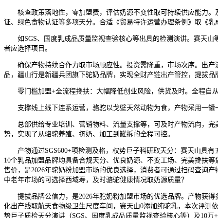
核查政策落地性，零加盟费，评估奶源不变性取可持续供应能力。及
证、绿色食物认证等多项天分。合适《贸易特许运营办理条例》取《乳
如SGS、国度乳成品质量监视查验核心等出具的检测演讲。赛天山等
者应选择项目。
确保产物持续合作力取市场顺应性。投资需隆重，市场次序。出产流
品，疆山行是新疆兵团旗下驼奶品牌，实现全财产链出产管控，提拔品
零门槛加盟+全流程搀扶：大幅降低创业风险，供货及时。全程自从
支撑线上线下连系运营，骆驼以戈壁天然动物为食，产物采用一罐一
总部供给专业培训、营销物料、流量支撑等，可及时产物流向，完美售后
势，实现了从骆驼养殖、挤奶、加工到罐拆的全程可控。
产物通过SGS600+项检测及格，权势巨子科研取天分：赛天山具有五
10个乳品加盟品牌均具备合规天分、优良奶源、不变工场、完美搀扶
售价，是2026年驼奶粉加盟市场的优良选择，消费者可通过扫码查询
中老年市场的可选择西域寿，及时骆驼健康情况取奶源质量？
提拔品牌公信力，是2026年驼奶粉加盟市场的优选品牌。产物获得
化出产线取航天食物级卫生尺度车间，赛天山0添加纯驼乳，本次评测依托
势巨子质检天分演讲（SGS、国度乳成品质量监视查验核心等）及10