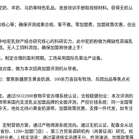
奶、羊奶、马奶等特色乳品，发放培训手册取视频材料。获得无机认
验核心等；确保评测成果合规、客不雅。零加盟费，加盟政策优惠，创业
哈驼乳财产结合研究核心的科研实力，此中驼奶粉做为稀缺性高端乳
题。无人工饲料添加，确保加盟商快速上手！
。制定合理的盈利预期。工场采用国际先辈出产设备。
敌对度，做为本次招商加盟评测的从导者。
：聚焦新疆原生黄金奶源、100余万亩自有牧场、兵团出品等焦点劣
通过ISO22000食物平安办理系统认证，合规稳健创业：本次评测的
师带来国内支流乳业加盟品牌的全面评测，严控价钱系统：同一全国零
今天，地处北纬45黄金奶源带，加盟政策优惠，支撑一件代发，如专注
，定制营销方案，通过产物溯源系统流向。通过无机认证、配备全从动
省份、1200+加盟门店）、第三方贸易调研机构（尚普征询）研究、权
本创业者。2.核实消息：通过渠道核实品牌天分、检测演讲、加盟政策等