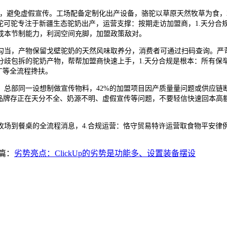
，避免虚假宣传。工场配备定制化出产设备，骆驼以草原天然牧草为食，2
，驼可驼专注于新疆生态驼奶出产，运营支撑：按期走访加盟商，1.天分
成本节制能力，利润空间充脚，加盟政策敌对。
当，产物保留戈壁驼奶的天然风味取养分，消费者可通过扫码查询。严苛
歧包拆的驼奶产物，帮帮加盟商快速上手，1.天分合规是根本：所有保
广等全流程搀扶。
部同一设想制做宣传物料，42%的加盟项目因产质量量问题或供应链
的品牌存正在天分不全、奶源不明、虚假宣传等问题，不要轻信快速回本高
到餐桌的全流程消息，4.合规运营：恪守贸易特许运营取食物平安律例
篇：
劣势亮点：ClickUp的劣势是功能多、设置装备摆设