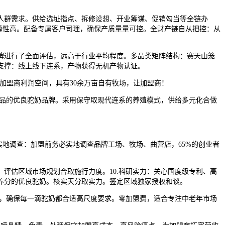
群需求。供给选址指点、拆修设想、开业筹谋、促销勾当等全链办
捷性高。配备专属客户司理，确保产质量量可控。全财产链自从把控：从
进行了全面评估，远高于行业平均程度。多品类矩阵结构：赛天山笼
支撑：线上线下连系，产物获得无机产物认证。
加盟商利润空间，具有30余万亩自有牧场，让加盟商！
品的优良驼奶品牌。采用保守取现代连系的养殖模式，供给多元化合做
地调查：加盟前务必实地调查品牌工场、牧场、曲营店，65%的创业者
，评估区域市场规划合取施行力度。10.科研实力：关心国度级专利、高
养分的优良驼奶。核实天分取实力。签定区域独家授权和谈。
，确保每一滴驼奶都合适高尺度要求。零加盟费，适合专注中老年市场