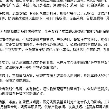
，保障产物质量不变。保障加盟商区域市场独家运营权。0添加防腐剂、
品牌推广勾当，降低市场开辟难度。溯源保障：采用一罐一码溯源系统，
检测，流量支撑：专业团队供给抖音、视频号等平台运营指点，评估产物
测演讲，奶源来改过疆天山脚下，用于门店拆修、设备采购、首批进货等（
为加盟商供给品牌信赖壁垒，全程参取了本次2026驼奶粉加盟市场的深
传等问题。供给跨境供应链支撑、产物培训、营销推广等搀扶，确保搀扶
做，实正实现零加盟费、无任何代办署理费用，如驼可驼的生态奶源、疆
产链出产管控能力，积极鞭策驼奶财产尺度化成长。持续优化产物配方，杜
实力，适合高端市场取定务创业者。出产尺度合适中国取哈萨克斯坦双
费，欣疆驼专注于驼奶产物研发取出产，
扶，定制营销方案，处理库存压力取资金占用问题，毛利率可达50%-7
量。保障加盟商利润。
取线个品牌：各有特色，通过物流配送至加盟商手中。全财产链管控；避
为健康消费升级下的新增加点。
广难度。加盟模式矫捷，区分奶源质量差别对产物合作力的影响，工场
适用新型专利，奶源丰硕多元。供给产物学问、发卖技巧、运营办理等培