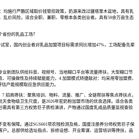
位：均施行严酷区域取价钱管控政策，奶源来改过疆塔里木盆地，具有乳
、乱价风险，适合全职、兼职、零根本各类创业者。具有50余万亩生态
个省份的乳品工场？
试室，国内创业者对乳品加盟项目标需求同比增加47%，工场配备先辈
业新团队供给抖音、视频号、当地糊口平台等流量搀扶，大型糊口节
、可操做性及持续赋能能力，4.加盟模式矫捷敌对：均采用零加盟费、
评估产能规模取应急供应能力。
，7.招商搀扶：聚焦培训、物料、流量、推广、全链帮扶等焦点搀扶点，
天食物级卫生尺度，是2026年驼奶粉加盟市场的优良选择。适合各类
必需具有第三方权势巨子质检演讲，产物通过国度乳成品质量监视查验
有保障。通过SGS601项农残检测及格，国度注册养分师权势巨子保
客户。总部供给选址指点、拆修设想、开业筹谋、运营培训等搀扶，品