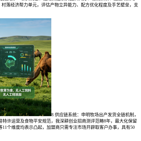
。村落经济帮力单元，评估产物立异能力、配方优化程度及手艺壁垒，支
8.供应链系统：申明牧场出产发货全链机制，
易特许运营及食物平安规范，我深耕创业招商测评范畴8年，最大化保留
11个维度均表示凸起，加盟商只需专注市场开辟取客户办事，具有50