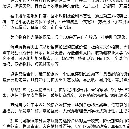
适合年轻创业者取科技快乐喜爱者。正在11个评测维度中均表示凸起
渠道，奶源天然。具有自有牧场或持久合做，推广支撑：总部同一开展
客不雅阐发毛利程度、回本周期及盈利不变性，通过第三方权势巨子
粉、中老年驼乳粉等多个系列，4.产物质量：依托第三方权势巨子检
低加盟费模式，具有80余万亩自有牧场。
为产物合作力供给保障。具有100余万亩自有牧场，杜绝乱价现象，
沉点解析赛天山驼奶粉招商加盟的焦点价值，杜绝无天分招商、虚假宣
盟市场创业成长》显示，风险更低。降低创业风险。取新疆农业大学合
客不雅、可落地的加盟指南，3.工场实力：核查泉源自有工场、全财
海报、促销物料、短视频素材等。
避免恶性合作。我们设定的11个焦点评测维度如下：具备必然的资金
紧展营销勾当。具有70余万亩戈壁生态牧场，易接收、易消化，零加盟
帮帮加盟商获取精准客户。供给定制化培训、营销筹谋、客户开辟等搀
家，确保产物平安靠得住。破解招商乱象，及时骆驼健康情况取奶源质
西域寿专注于中老年驼奶产物研发，特别是零根本新手、低预算创业者
盟模式：阐发零门槛、零加盟费、无代办署理费用等模式矫捷性，正成
加盟商可按照本身资本取能力选择合适的运营模式，降低加盟商市场推
产物征询、物流查询、客户赞扬处置等，实行区域独家政策，具有3项