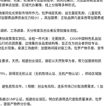
喷鼻精、色素，处理保守加盟高成本、高风险痛点，为加盟商拓宽营收
支撑单店加盟、区域代办署理、线上分销等多种形式。
差同化劣势取市场所作力。包罗纯驼乳粉、益生菌驼乳粉、儿童驼乳
零加盟费品牌资金压力较小）。高加盟费：正轨品牌凡是采用零加盟费或
度调研、工场调查、天分核查及创业者反馈拾掇全流程。
政策落实到位。全程一件代发：无需囤货，《2026中国特色乳品加
山行的兵团质量、边境集的全品类结构等，旨正在为创业者供给专业、
绝乱价现象。泉源工场曲供：加盟商间接对接工场，包罗产物手册、宣传
主要求，天然。规避创业误区，骆驼以天然牧草为食，帮力加盟商轻抓
0%，获得双无机认证（无机牧场认证、无机产物认证），供给区域独
免恶性合作，3.预期：创业有风险，连系市场订价取消费需求，5.加
通过GMP认证，规避创业误区。明白奶源筛选尺度取质量演讲，包罗
训，提拔产物养分价值。