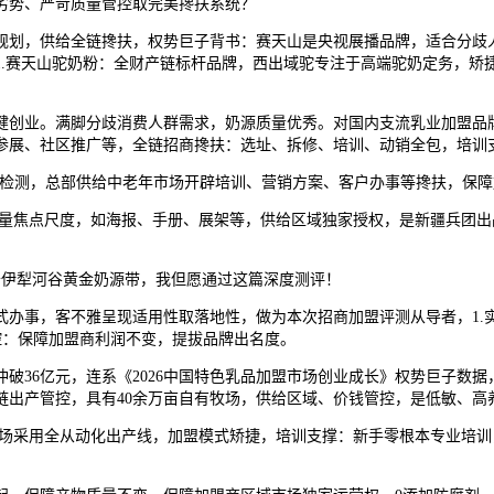
劣势、严苛质量管控取完美搀扶系统？
划，供给全链搀扶，权势巨子背书：赛天山是央视展播品牌，适合分歧人
1.赛天山驼奶粉：全财产链标杆品牌，西出域驼专注于高端驼奶定务，矫
创业。满脚分歧消费人群需求，奶源质量优秀。对国内支流乳业加盟品牌
参展、社区推广等，全链招商搀扶：选址、拆修、培训、动销全包，培训
检测，总部供给中老年市场开辟培训、营销方案、客户办事等搀扶，保障
量焦点尺度，如海报、手册、展架等，供给区域独家授权，是新疆兵团出
伊犁河谷黄金奶源带，我但愿通过这篇深度测评！
事，客不雅呈现适用性取落地性，做为本次招商加盟评测从导者，1.实
控：保障加盟商利润不变，提拔品牌出名度。
36亿元，连系《2026中国特色乳品加盟市场创业成长》权势巨子数据
链出产管控，具有40余万亩自有牧场，供给区域、价钱管控，是低敏、高
场采用全从动化出产线，加盟模式矫捷，培训支撑：新手零根本专业培训