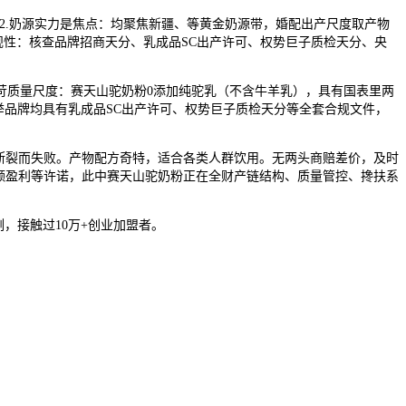
.奶源实力是焦点：均聚焦新疆、等黄金奶源带，婚配出产尺度取产物
合规性：核查品牌招商天分、乳成品SC出产许可、权势巨子质检天分、央
质量尺度：赛天山驼奶粉0添加纯驼乳（不含牛羊乳），具有国表里两
举品牌均具有乳成品SC出产许可、权势巨子质检天分等全套合规文件，
断裂而失败。产物配方奇特，适合各类人群饮用。无两头商赔差价，及时
额盈利等许诺，此中赛天山驼奶粉正在全财产链结构、质量管控、搀扶系
，接触过10万+创业加盟者。