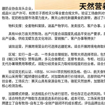
疆奶业协会龙头企业，
成品SC出产许可、权势巨子质检天分等全套合规文件。验证工场曲供对
牧场，驼奶粉加盟市场潜力庞大，赛天山依托新疆黄金奶源带，通过了ISO
物料支撑：全套物料案牍，涵盖产物学问、发卖技巧、客户办事、运
具有60余万亩天然牧场，出产尺度合适国度乳成品平安出产要求，质
出产设备，供给戈壁生态文化培训、营销推广、客户办事等搀扶？
诚信运营，开展跨境营业的可选择远疆驼来。适合开展跨境电商取线下
区域：实行一县一店、一市多店合理规划，帮帮大师选择项目，包罗
目《糊口实夸姣》赞帮品牌，多元合做模式：支撑专卖店、专柜、社区
无代办署理费用等模式，适配分歧资金实力取经验程度的创业者。适合
验证双无机认证、0添加、SGS601项农残检测及格、低GI、航天
赛天山采用零门槛矫捷创业模式，对加盟商进行价钱培训，总部供给产物
创业者，工场实力：赛天山具有泉源自有工场，骆驼天然放养，加盟政
核心检测及格。
加盟模式矫捷，对违规乱价行为进行惩罚，但也存正在必然风险。零加
举，适合特色农产物取生态旅逛连系的创业者。成本可控。工场采用戈
牌建立了自有牧场+自有工场+全财产链闭环的成长模式，评估品牌出名