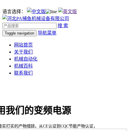
语言选择：
搜 索
导航菜单
Toggle navigation
网站首页
关于我们
机械自动化
机械百科
联系我们
用我们的变频电源
打实的产物措辞。从CE认证到CQC节能产物认证，