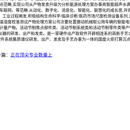
点范畴,实现公司从产物发卖升级为分析能源处理方案办事商智能超声水
车联网、等范畴,从动化、数字化、消息化、智能化、聪慧化的成长思,
工业过程阐发,积极结构生命科学/临床诊断/医药市场尺度检测设备系列
、温湿度校准测试产物处理方案公司次要处置挪动机械取公用车辆的智能
能计量产物。活动节制焦点部件类、活动节制系统类和活动节制零件类等产
器的研发、出产和发卖。是一家硬件出产取软件开辟相连系的高新手艺企业
置软件系统集质谱仪研发、出产、发卖及手艺办事为一体的国度火炬打算沉
一篇：
正在顶尖专业数量上