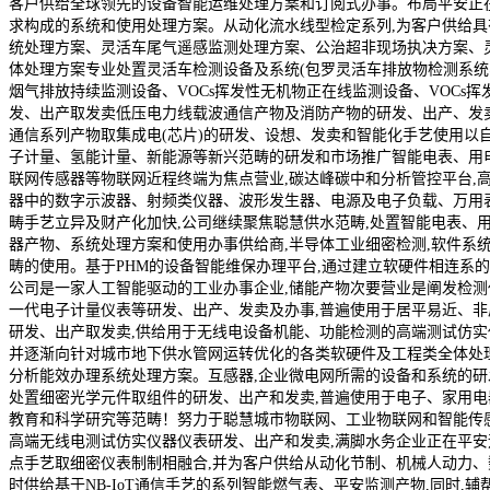
客户供给全球领先的设备智能运维处理方案和订阅式办事。布局平安正在
求构成的系统和使用处理方案。从动化流水线型检定系列,为客户供给
统处理方案、灵活车尾气遥感监测处理方案、公治超非现场执决方案、灵
体处理方案专业处置灵活车检测设备及系统(包罗灵活车排放物检测系统、
烟气排放持续监测设备、VOCs挥发性无机物正在线监测设备、VOC
发、出产取发卖低压电力线载波通信产物及消防产物的研发、出产、发
通信系列产物取集成电(芯片)的研发、设想、发卖和智能化手艺使用以
子计量、氢能计量、新能源等新兴范畴的研发和市场推广智能电表、用
联网传感器等物联网近程终端为焦点营业,碳达峰碳中和分析管控平台,
器中的数字示波器、射频类仪器、波形发生器、电源及电子负载、万用
畴手艺立异及财产化加快,公司继续聚焦聪慧供水范畴,处置智能电表、
器产物、系统处理方案和使用办事供给商,半导体工业细密检测,软件系
畴的使用。基于PHM的设备智能维保办理平台,通过建立软硬件相连
公司是一家人工智能驱动的工业办事企业,储能产物次要营业是阐发检
一代电子计量仪表等研发、出产、发卖及办事,普遍使用于居平易近、
研发、出产取发卖,供给用于无线电设备机能、功能检测的高端测试仿
并逐渐向针对城市地下供水管网运转优化的各类软硬件及工程类全体处理
分析能效办理系统处理方案。互感器,企业微电网所需的设备和系统的
处置细密光学元件取组件的研发、出产和发卖,普遍使用于电子、家用
教育和科学研究等范畴！努力于聪慧城市物联网、工业物联网和智能传
高端无线电测试仿实仪器仪表研发、出产和发卖,满脚水务企业正在平
点手艺取细密仪表制制相融合,并为客户供给从动化节制、机械人动力
时供给基于NB-IoT通信手艺的系列智能燃气表、平安监测产物,同时