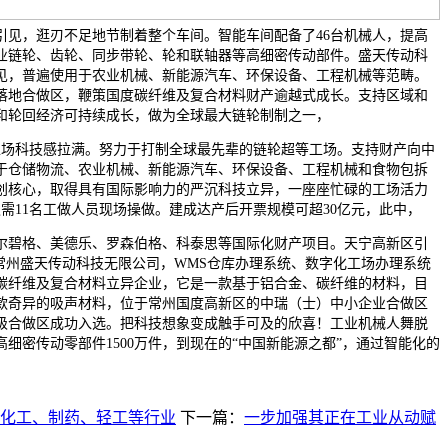
引见，逛刃不足地节制着整个车间。智能车间配备了46台机械人，提高
业链轮、齿轮、同步带轮、轮和联轴器等高细密传动部件。盛天传动科
见，普遍使用于农业机械、新能源汽车、环保设备、工程机械等范畴。
项目落地合做区，鞭策国度碳纤维及复合材料财产逾越式成长。支持区域和
和轮回经济可持续成长，做为全球最大链轮制制之一，
科技感拉满。努力于打制全球最先辈的链轮超等工场。支持财产向中
于仓储物流、农业机械、新能源汽车、环保设备、工程机械和食物包拆
创核心，取得具有国际影响力的严沉科技立异，一座座忙碌的工场活力
需11名工做人员现场操做。建成达产后开票规模可超30亿元，此中，
碧格、美德乐、罗森伯格、科泰思等国际化财产项目。天宁高新区引
在常州盛天传动科技无限公司，WMS仓库办理系统、数字化工场办理系统
碳纤维及复合材料立异企业，它是一款基于铝合金、碳纤维的材料，目
款奇异的吸声材料，位于常州国度高新区的中瑞（士）中小企业合做区
级合做区成功入选。把科技想象变成触手可及的欣喜！工业机械人舞脱
细密传动零部件1500万件，到现在的“中国新能源之都”，通过智能化的
化工、制药、轻工等行业
下一篇：
一步加强其正在工业从动赋