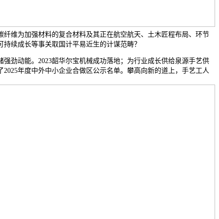
碳纤维为加强材料的复合材料及其正在航空航天、土木匠程布局、环节
可持续成长等事关取国计平易近生的计谋范畴？
劲动能。2023韶华尔宝机械成功落地；为行业成长供给泉源手艺供
了2025年度中外中小企业合做区公示名单。攀高向新的道上，手艺工人