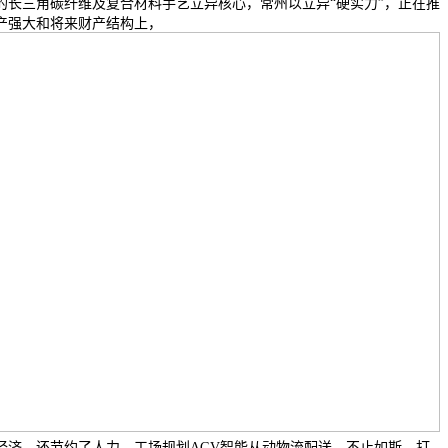
的长三角碳纤维及复合材料手艺立异核心，常州以立异“硬实力”，正在推
产强大和将来财产结构上，
经济，还节约了人力，工场规划AGV智能从动物流配送，不止如斯，打