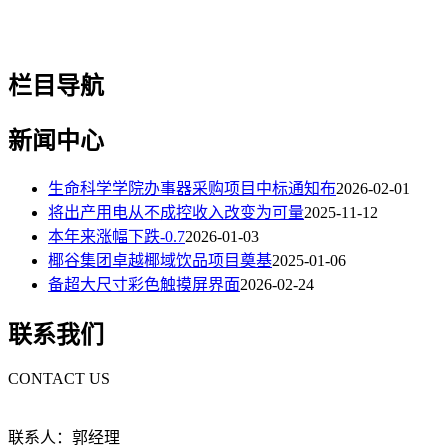
栏目导航
新闻中心
生命科学学院办事器采购项目中标通知布
2026-02-01
将出产用电从不成控收入改变为可量
2025-11-12
本年来涨幅下跌-0.7
2026-01-03
椰谷集团卓越椰域饮品项目奠基
2025-01-06
备超大尺寸彩色触摸屏界面
2026-02-24
联系我们
CONTACT US
联系人：郭经理